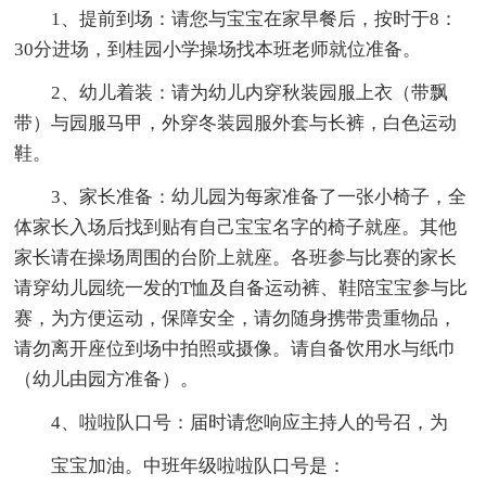
1、提前到场：请您与宝宝在家早餐后，按时于8：
30分进场，到桂园小学操场找本班老师就位准备。
2、幼儿着装：请为幼儿内穿秋装园服上衣（带飘
带）与园服马甲，外穿冬装园服外套与长裤，白色运动
鞋。
3、家长准备：幼儿园为每家准备了一张小椅子，全
体家长入场后找到贴有自己宝宝名字的椅子就座。其他
家长请在操场周围的台阶上就座。各班参与比赛的家长
请穿幼儿园统一发的T恤及自备运动裤、鞋陪宝宝参与比
赛，为方便运动，保障安全，请勿随身携带贵重物品，
请勿离开座位到场中拍照或摄像。请自备饮用水与纸巾
（幼儿由园方准备）。
4、啦啦队口号：届时请您响应主持人的号召，为
宝宝加油。中班年级啦啦队口号是：