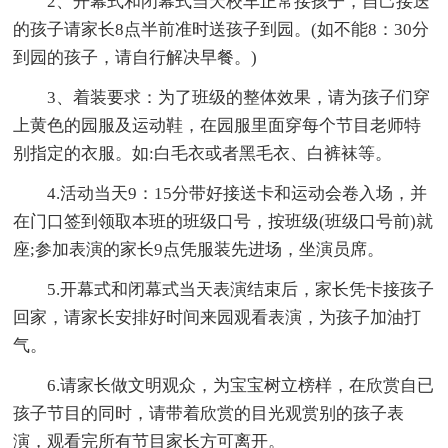
2、开幕式和闭幕式当天校车正常接孩子，自己接送
的孩子请家长8点半前准时送孩子到园。(如不能8：30分
到园的孩子，请自行解决早餐。)
3、着装要求：为了班级的整体效果，请为孩子们穿
上黄色的园服及运动鞋，在园服里面穿每个节目老师特
别指定的衣服。如:白毛衣或者黑毛衣、白裤袜等。
4.活动当天9：15分带好接送卡和运动会卷入场，并
在门口签到领取本班的班级口号，按班级(班级口号前)就
座;参加表演的家长9点凭服装先进场，坐演员席。
5.开幕式和闭幕式当天表演结束后，家长凭卡接孩子
回家，请家长安排好时间来园观看表演，为孩子加油打
气。
6.请家长做文明观众，为宝宝树立榜样，在欣赏自已
孩子节目的同时，请带着欣赏的目光观赏别的孩子表
演，观看完所有节目家长方可离开。