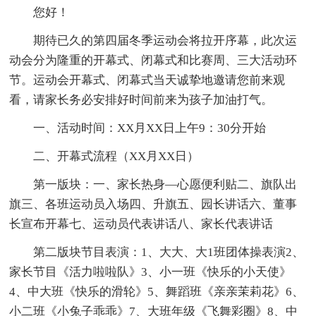
您好！
期待已久的第四届冬季运动会将拉开序幕，此次运
动会分为隆重的开幕式、闭幕式和比赛周、三大活动环
节。运动会开幕式、闭幕式当天诚挚地邀请您前来观
看，请家长务必安排好时间前来为孩子加油打气。
一、活动时间：XX月XX日上午9：30分开始
二、开幕式流程（XX月XX日）
第一版块：一、家长热身—心愿便利贴二、旗队出
旗三、各班运动员入场四、升旗五、园长讲话六、董事
长宣布开幕七、运动员代表讲话八、家长代表讲话
第二版块节目表演：1、大大、大1班团体操表演2、
家长节目《活力啦啦队》3、小一班《快乐的小天使》
4、中大班《快乐的滑轮》5、舞蹈班《亲亲茉莉花》6、
小二班《小兔子乖乖》7、大班年级《飞舞彩圈》8、中