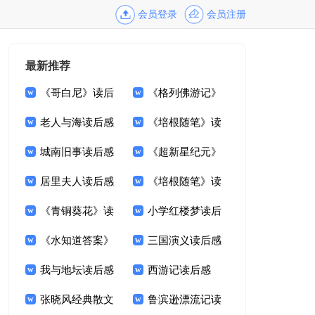
会员登录
会员注册
最新推荐
《哥白尼》读后
《格列佛游记》
感
老人与海读后感
读后感(15篇)
《培根随笔》读
精选15篇
城南旧事读后感
后感(15篇)
《超新星纪元》
800字大全
居里夫人读后感
读后感
《培根随笔》读
400字
《青铜葵花》读
后感15篇
小学红楼梦读后
后感合集15篇
《水知道答案》
感
三国演义读后感
读后感13篇
我与地坛读后感
(集锦15篇)
西游记读后感
15篇
张晓风经典散文
【热门】
鲁滨逊漂流记读