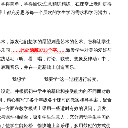
学得简单，学得愉快;注意精讲精练，在课堂上老师讲得
课上都充分思考每一个层次的学生学习需求和学习潜力，
艺术，激发他们想学的愿望则是艺术的艺术。怎样让学生
快乐同
……此处隐藏8733个字……
激发学生对美的爱好与
实践活动（听、看、唱，讨论、联想、想象及律动）中，
、表现音乐，并在一定基础上创造音乐。
———我想学————我要学”这一过程进行转变。
了设定。并根据初中学生的基础和接受能力的不同而对教
划，精心编写了各个年级各个课时的教案和导学案，配合
我一方面在教学模式上采用一些适时有效的设问，启发、
示与课件相结合，吸引学生注意力，充分调动学生学习的
为了使学生能轻松、愉快地上音乐课，多用鼓励的方式使