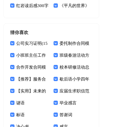
集读后感
红岩读后感300字
后感(汇编15篇)
《平凡的世界》
的读后感
猜你喜欢
公司实习证明(15
委托制作合同模
篇)
小班班主任工作
板汇总7篇
班级春游活动方
总结
合作开发合同模
案
校本研修活动总
板锦集五篇
【推荐】服务合
结
歇后语小学四年
同范文汇总9篇
【实用】未来的
级下册
应届生求职信范
想象作文9篇
谜语
文(集锦15篇)
毕业感言
标语
答谢词
决心书
感言