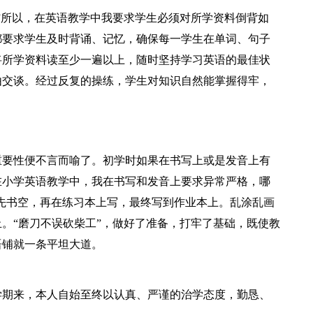
”所以，在英语教学中我要求学生必须对所学资料倒背如
都要求学生及时背诵、记忆，确保每一学生在单词、句子
将所学资料读至少一遍以上，随时坚持学习英语的最佳状
由交谈。经过反复的操练，学生对知识自然能掌握得牢，
重要性便不言而喻了。初学时如果在书写上或是发音上有
在小学英语教学中，我在书写和发音上要求异常严格，哪
生先书空，再在练习本上写，最终写到作业本上。乱涂乱画
。“磨刀不误砍柴工”，做好了准备，打牢了基础，既使教
语铺就一条平坦大道。
学期来，本人自始至终以认真、严谨的治学态度，勤恳、