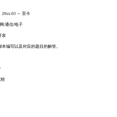
x-03 ～ 至今
网/通信/电子
开发
脚本编写以及对应的题目的解答。
今
院校