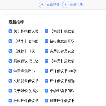
会员登录
会员注册
最新推荐
关于募捐倡议书
【精品】捐款倡
范文集锦9篇
【精华】读书倡
议书锦集9篇
轻松幽默的开场
议书锦集九篇
【推荐】《项
白
实用的食品安全
链》读后感9篇
捐款倡议书汇总
倡议书4篇
【精品】捐款倡
七篇
学雷锋倡议书
议书集合7篇
环保倡议书700字
1000字
文明就餐倡议书
环保倡议书精选
范文锦集九篇
关于献爱心捐款
15篇
小学生读书倡议
倡议书范文9篇
社区环保倡议书
书14篇
最新环保倡议书