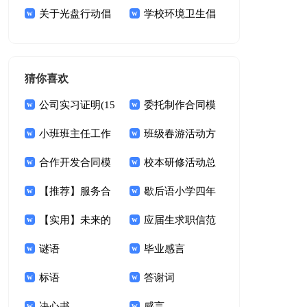
15篇
关于光盘行动倡
学校环境卫生倡
议书模板集合9篇
议书10篇
猜你喜欢
公司实习证明(15
委托制作合同模
篇)
小班班主任工作
板汇总7篇
班级春游活动方
总结
合作开发合同模
案
校本研修活动总
板锦集五篇
【推荐】服务合
结
歇后语小学四年
同范文汇总9篇
【实用】未来的
级下册
应届生求职信范
想象作文9篇
谜语
文(集锦15篇)
毕业感言
标语
答谢词
决心书
感言