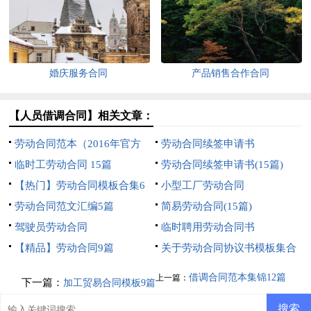
婚庆服务合同
产品销售合作合同
【人员借调合同】相关文章：
劳动合同范本（2016年官方
劳动合同续签申请书
版）
临时工劳动合同 15篇
劳动合同续签申请书(15篇)
【热门】劳动合同模板合集6
小型工厂劳动合同
篇
劳动合同范文汇编5篇
简易劳动合同(15篇)
驾驶员劳动合同
临时聘用劳动合同书
【精品】劳动合同9篇
关于劳动合同协议书模板集合
6篇
借调合同范本集锦12篇
上一篇：
下一篇：
加工贸易合同模板9篇