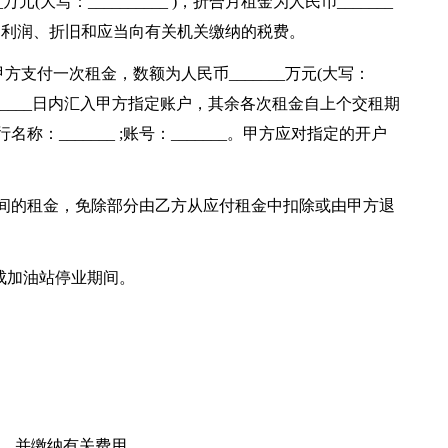
元(大写：__________ )，折合月租金为人民币_______
含甲方的利润、折旧和应当向有关机关缴纳的税费。
”)向甲方支付一次租金，数额为人民币_______万元(大写：
_______日内汇入甲方指定账户，其余各次租金自上个交租期
称：_______ ;账号：_______。甲方应对指定的开户
应期间的租金，免除部分由乙方从应付租金中扣除或由甲方退
造成加油站停业期间。
税，并缴纳有关费用。