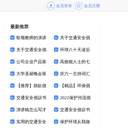
会员登录
会员注册
最新推荐
歌颂教师的演讲
关于交通安全倡
稿
关于交通安全倡
议书汇总六篇
环球八十天读后
议书集合五篇
公司企业产品策
感
高效能人士的七
划书模板
大学圣诞晚会策
个习惯读后感
庆六一主持词汇
划书范本
【推荐】捐款倡
总六篇
【精品】环保倡
议书范文集合9篇
交通安全倡议书
议书范文合集八篇
2022保护河流倡
(集锦15篇)
演讲稿怎么写才
议书
交通安全倡议书
打动人
实用的交通安全
范文六篇
保护环境从我做