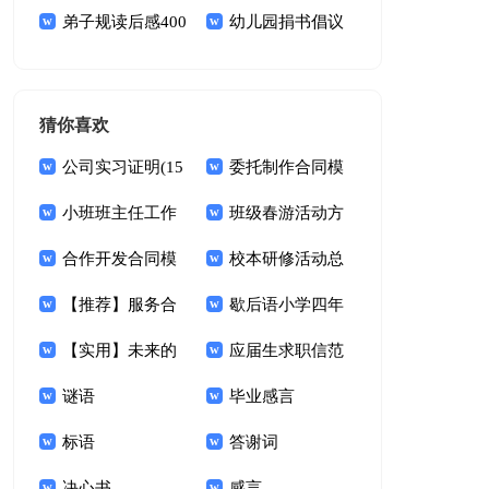
倡议书4篇
弟子规读后感400
起倡议书五篇
幼儿园捐书倡议
字
书
猜你喜欢
公司实习证明(15
委托制作合同模
篇)
小班班主任工作
板汇总7篇
班级春游活动方
总结
合作开发合同模
案
校本研修活动总
板锦集五篇
【推荐】服务合
结
歇后语小学四年
同范文汇总9篇
【实用】未来的
级下册
应届生求职信范
想象作文9篇
谜语
文(集锦15篇)
毕业感言
标语
答谢词
决心书
感言