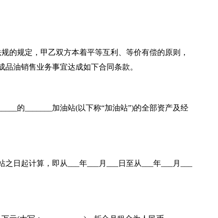
法规的规定，甲乙双方本着平等互利、等价有偿的原则，
从事成品油销售业务事宜达成如下合同条款。
___的_______加油站(以下称“加油站”)的全部资产及经
日起计算，即从___年___月___日至从___年___月___