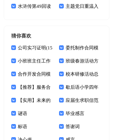
持词
水浒传第49回读
白
主题党日重温入
后感
党誓词主持词
猜你喜欢
公司实习证明(15
委托制作合同模
篇)
小班班主任工作
板汇总7篇
班级春游活动方
总结
合作开发合同模
案
校本研修活动总
板锦集五篇
【推荐】服务合
结
歇后语小学四年
同范文汇总9篇
【实用】未来的
级下册
应届生求职信范
想象作文9篇
谜语
文(集锦15篇)
毕业感言
标语
答谢词
决心书
感言