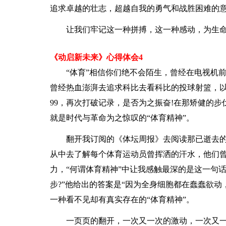
追求卓越的壮志，超越自我的勇气和战胜困难的意志..
让我们牢记这一种拼搏，这一种感动，为生
《动启新未来》心得体会4
“体育”相信你们绝不会陌生，曾经在电视机前
曾经热血澎湃去追求科比去看科比的投球射篮，以及
99，再次打破记录，是否为之振奋!在那矫健的
就是时代与革命为之惊叹的“体育精神”。
翻开我订阅的《体坛周报》去阅读那已逝去
从中去了解每个体育运动员曾挥洒的汗水，他们
力，“何谓体育精神”中让我感触最深的是这一句
步?”他给出的答案是“因为全身细胞都在蠢蠢欲动
一种看不见却有真实存在的“体育精神”。
一页页的翻开，一次又一次的激动，一次又