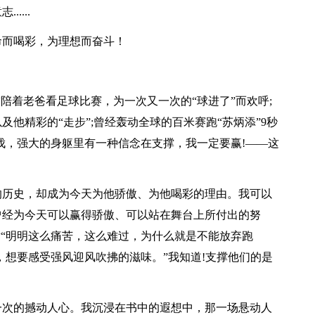
....
命而喝彩，为理想而奋斗！
陪着老爸看足球比赛，为一次又一次的“球进了”而欢呼;
他精彩的“走步”;曾经轰动全球的百米赛跑“苏炳添”9秒
步伐，强大的身躯里有一种信念在支撑，我一定要赢!——这
的历史，却成为今天为他骄傲、为他喝彩的理由。我可以
曾经为今天可以赢得骄傲、可以站在舞台上所付出的努
话“明明这么痛苦，这么难过，为什么就是不能放弃跑
，想要感受强风迎风吹拂的滋味。”我知道!支撑他们的是
一次的撼动人心。我沉浸在书中的遐想中，那一场悬动人