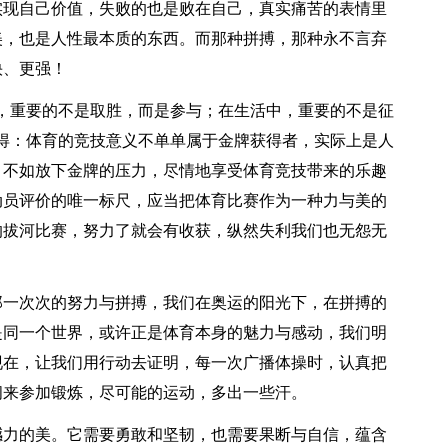
实现自己价值，失败的也是败在自己，真实痛苦的表情里
美，也是人性最本质的东西。而那种拼搏，那种永不言弃
快、更强！
，重要的不是取胜，而是参与；在生活中，重要的不是征
得：体育的竞技意义不单单属于金牌获得者，实际上是人
，不如放下金牌的压力，尽情地享受体育竞技带来的乐趣
动员评价的唯一标尺，应当把体育比赛作为一种力与美的
的拔河比赛，努力了就会有收获，纵然失利我们也无怨无
那一次次的努力与拼搏，我们在奥运的阳光下，在拼搏的
是同一个世界，或许正是体育本身的魅力与感动，我们明
现在，让我们用行动去证明，每一次广播体操时，认真把
间来参加锻炼，尽可能的运动，多出一些汗。
撼力的美。它需要勇敢和坚韧，也需要果断与自信，蕴含