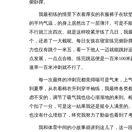
俯卧撑。
我最初练的情景下衣着厚实的衣服裤子在软
的平均气温，的身上居然出了一层薄汗。可是不
不行就三次四次。就是这样咬紧牙练了几日，我
个，还差了一大截呢。每日女孩在寝室练完俯卧
力也仅有跳个一米五，看一下他人一迈就能跳好
点发展，一点点合格。练完跳远便是一百米100
速率一百米冲刺就不行了。
每一次最终的冲刺完都觉得喘可是气来，上
到夏季，从衣着棉衣升到穿半袖练，我最终各类
虑不安的，调节了吸气我也信心渐渐地的来到。检
个扣了一分，可是这一結果我还是挺令人满意的
也没有什么埋怨了，终究我努力了勤奋也看到了
我和体育中间的小故事就讲到这儿了，这一