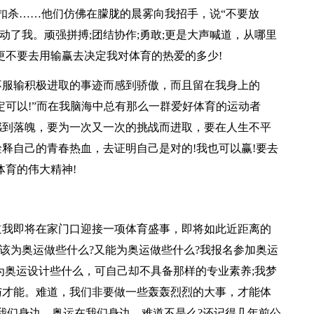
的扣杀……他们仿佛在朦胧的晨雾向我招手，说“不要放
动了我。顽强拼搏;团结协作;勇敢;更是大声喊道，从哪里
更不要去用输赢去决定我对体育的热爱的多少!
不服输积极进取的事迹而感到骄傲，而且留在我身上的
定可以!”而在我脑海中总有那么一群爱好体育的运动者
感到落魄，要为一次又一次的挑战而进取，要在人生不平
释自己的青春热血，去证明自己是对的!我也可以赢!要去
体育的伟大精神!
道我即将在家门口迎接一项体育盛事，即将如此近距离的
我该为奥运做些什么?又能为奥运做些什么?我报名参加奥运
为奥运设计些什么，可自己却不具备那样的专业素养;我梦
与才能。难道，我们非要做一些轰轰烈烈的大事，才能体
我们身边，奥运在我们身边，难道不是么?还记得几年前公