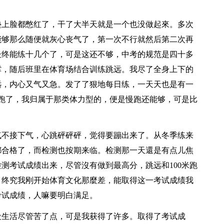
垫上脸都憋红了，干了大半天就是一个也没做起來。多次
能够那么随便就灰心丧气了，第一次不行就然后第二次再
最终能练十几个了，可是这还不够，中考的规范是四十多
撑，随后班里在体育场结合训练跳远。我尽了全身上下的
远，内心又气又急。发了了狠地每日练，一天天也是有一
米跑了，我归属于那类体力型的，便是慢跑还能够，可是比
气不接下气，心跳砰砰砰，觉得要蹦出来了。从冬季练来
都合格了，而检测也按期来临。检测那一天還是有点儿焦
测考试成绩出来，尽管沒有做到最高分，跳远和100米跑
。终究我刚开始体育文化那麼差，能取得这一考试成绩我
考试成绩，人嘛要明白满足。
段生活尽管苦了点，可是我获得了许多。取得了考试成