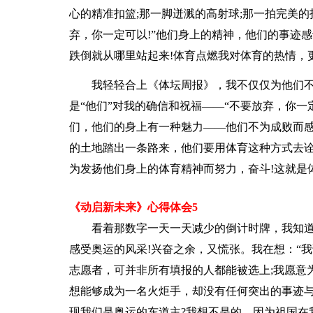
心的精准扣篮;那一脚迸溅的高射球;那一拍完美
弃，你一定可以!”他们身上的精神，他们的事迹感
跌倒就从哪里站起来!体育点燃我对体育的热情，
我轻轻合上《体坛周报》，我不仅仅为他们
是“他们”对我的确信和祝福——“不要放弃，你一
们，他们的身上有一种魅力——他们不为成败而
的土地踏出一条路来，他们要用体育这种方式去诠
为发扬他们身上的体育精神而努力，奋斗!这就是
《动启新未来》心得体会5
看着那数字一天一天减少的倒计时牌，我知
感受奥运的风采!兴奋之余，又慌张。我在想：“
志愿者，可并非所有填报的人都能被选上;我愿意
想能够成为一名火炬手，却没有任何突出的事迹
现我们是奥运的东道主?我想不是的，因为祖国在