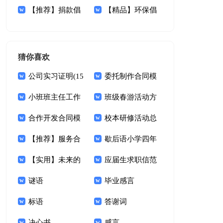
划书范本
【推荐】捐款倡
总六篇
【精品】环保倡
议书范文集合9篇
议书范文合集八篇
猜你喜欢
公司实习证明(15
委托制作合同模
篇)
小班班主任工作
板汇总7篇
班级春游活动方
总结
合作开发合同模
案
校本研修活动总
板锦集五篇
【推荐】服务合
结
歇后语小学四年
同范文汇总9篇
【实用】未来的
级下册
应届生求职信范
想象作文9篇
谜语
文(集锦15篇)
毕业感言
标语
答谢词
决心书
感言