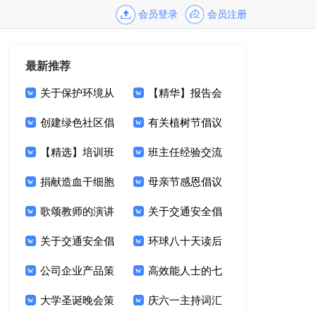
会员登录
会员注册
最新推荐
关于保护环境从
【精华】报告会
我做起演讲稿模板集
创建绿色社区倡
主持词3篇
有关植树节倡议
锦8篇
议书
【精选】培训班
书集合六篇
班主任经验交流
主持词四篇
捐献造血干细胞
会发言稿
母亲节感恩倡议
倡议书
歌颂教师的演讲
书
关于交通安全倡
稿
关于交通安全倡
议书汇总六篇
环球八十天读后
议书集合五篇
公司企业产品策
感
高效能人士的七
划书模板
大学圣诞晚会策
个习惯读后感
庆六一主持词汇