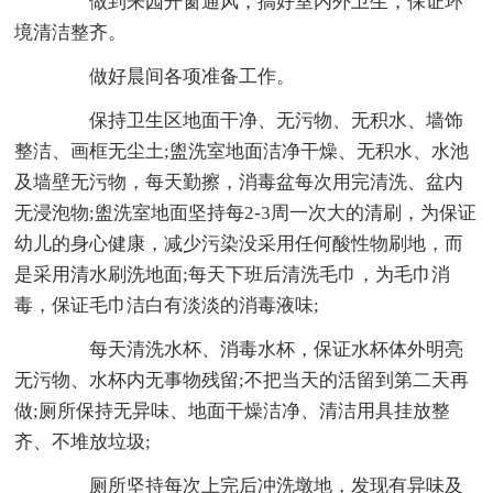
做到来园开窗通风，搞好室内外卫生，保证环
境清洁整齐。
做好晨间各项准备工作。
保持卫生区地面干净、无污物、无积水、墙饰
整洁、画框无尘土;盥洗室地面洁净干燥、无积水、水池
及墙壁无污物，每天勤擦，消毒盆每次用完清洗、盆内
无浸泡物;盥洗室地面坚持每2-3周一次大的清刷，为保证
幼儿的身心健康，减少污染没采用任何酸性物刷地，而
是采用清水刷洗地面;每天下班后清洗毛巾，为毛巾消
毒，保证毛巾洁白有淡淡的消毒液味;
每天清洗水杯、消毒水杯，保证水杯体外明亮
无污物、水杯内无事物残留;不把当天的活留到第二天再
做;厕所保持无异味、地面干燥洁净、清洁用具挂放整
齐、不堆放垃圾;
厕所坚持每次上完后冲洗墩地，发现有异味及