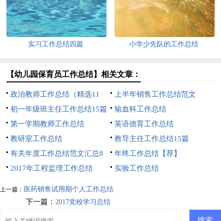
实习工作总结四篇
小学少先队的工作总结
【幼儿园保育员工作总结】相关文章：
政治教师工作总结（精选11
上半年销售工作总结范文
篇）
初一年级班主任工作总结15篇
输血科工作总结
第一学期教师工作总结
英语德育工作总结
教研室工作总结
教导主任工作总结15篇
有关年度工作总结范文汇总8
年终工作总结【荐】
篇
2017年工程监理工作总结
实验工作总结
医药销售试用期个人工作总结
上一篇：
下一篇：
2017党校学习总结