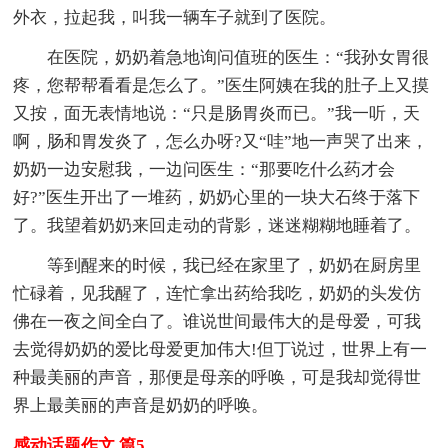
外衣，拉起我，叫我一辆车子就到了医院。
在医院，奶奶着急地询问值班的医生：“我孙女胃很
疼，您帮帮看看是怎么了。”医生阿姨在我的肚子上又摸
又按，面无表情地说：“只是肠胃炎而已。”我一听，天
啊，肠和胃发炎了，怎么办呀?又“哇”地一声哭了出来，
奶奶一边安慰我，一边问医生：“那要吃什么药才会
好?”医生开出了一堆药，奶奶心里的一块大石终于落下
了。我望着奶奶来回走动的背影，迷迷糊糊地睡着了。
等到醒来的时候，我已经在家里了，奶奶在厨房里
忙碌着，见我醒了，连忙拿出药给我吃，奶奶的头发仿
佛在一夜之间全白了。谁说世间最伟大的是母爱，可我
去觉得奶奶的爱比母爱更加伟大!但丁说过，世界上有一
种最美丽的声音，那便是母亲的呼唤，可是我却觉得世
界上最美丽的声音是奶奶的呼唤。
感动话题作文 篇5