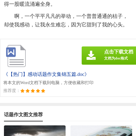
得一股暖流涌遍全身。
啊，一个平平凡凡的举动，一个普普通通的桔子，
却使我感动，让我永生难忘，因为它甜到了我的心头。
点击下载文档
文档为doc格式
《【热门】感动话题作文集锦五篇.doc》
将本文的Word文档下载到电脑，方便收藏和打印
推荐度：
话题作文图文推荐