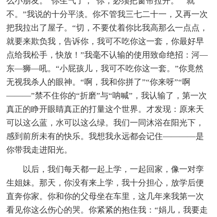
么小朋友。”你生气了，“你，必须把窗帘拉开。”“就
不。”我说的十分平淡。你不管我三七二十一，又再一次
把我拉出了屋子。“切，不要仗着你比我高那么一点点，
就要来欺负我，告诉你，我可不吃你这一套，你最好早
点给我松手，快放！”我毫不认输的使用致命绝招：河―
东―狮―吼。“小屁孩儿，我可不吃你这一套。”你竟然
无视我杀人的眼神。“啊，我和你拼了”“你来呀”“啊
―――”禁不住你的“折磨”与“呐喊”，我认输了，第一次
真正的睁开眼睛真正的打量这个世界。才发现：原来天
可以这么蓝，水可以这么绿。我们一同沐浴在阳光下，
感到前所未有的快乐。我想我永远都会记住――――是
你带我走进阳光。
以后，我们每天都一起上学，一起回家，像一对孪
生姐妹。那天，你没有来上学，我十分担心，放学后便
直奔你家。你和你的父母坐在车里，这几年来我第一次
看见你这么伤心的哭。你紧紧的抱住我：“娟儿，我要走