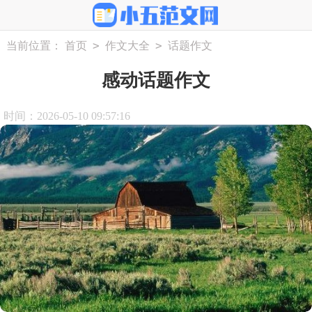
>
>
当前位置：
首页
作文大全
话题作文
感动话题作文
时间：2026-05-10 09:57:16