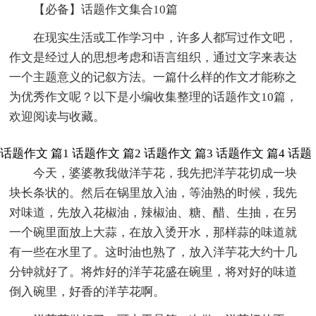
【必备】话题作文集合10篇
在现实生活或工作学习中，许多人都写过作文吧，
作文是经过人的思想考虑和语言组织，通过文字来表达
一个主题意义的记叙方法。一篇什么样的作文才能称之
为优秀作文呢？以下是小编收集整理的话题作文10篇，
欢迎阅读与收藏。
话题作文 篇1
话题作文 篇2
话题作文 篇3
话题作文 篇4
话题
今天，婆婆教我做洋芋花，我先把洋芋花切成一块
块长条状的。然后在锅里放入油，等油熟的时候，我先
对味道，先放入花椒油，辣椒油、糖、醋、生抽，在另
一个碗里面放上大蒜，在放入烫开水，那样蒜的味道就
有一些在水里了。这时油也熟了，放入洋芋花大约十几
分钟就好了。将炸好的洋芋花盛在碗里，将对好的味道
倒入碗里，好香的洋芋花啊。