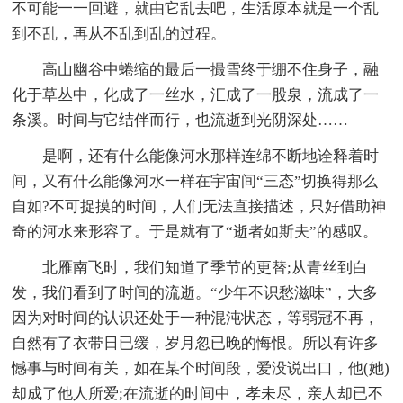
不可能一一回避，就由它乱去吧，生活原本就是一个乱
到不乱，再从不乱到乱的过程。
高山幽谷中蜷缩的最后一撮雪终于绷不住身子，融
化于草丛中，化成了一丝水，汇成了一股泉，流成了一
条溪。时间与它结伴而行，也流逝到光阴深处……
是啊，还有什么能像河水那样连绵不断地诠释着时
间，又有什么能像河水一样在宇宙间“三态”切换得那么
自如?不可捉摸的时间，人们无法直接描述，只好借助神
奇的河水来形容了。于是就有了“逝者如斯夫”的感叹。
北雁南飞时，我们知道了季节的更替;从青丝到白
发，我们看到了时间的流逝。“少年不识愁滋味”，大多
因为对时间的认识还处于一种混沌状态，等弱冠不再，
自然有了衣带日已缓，岁月忽已晚的悔恨。所以有许多
憾事与时间有关，如在某个时间段，爱没说出口，他(她)
却成了他人所爱;在流逝的时间中，孝未尽，亲人却已不