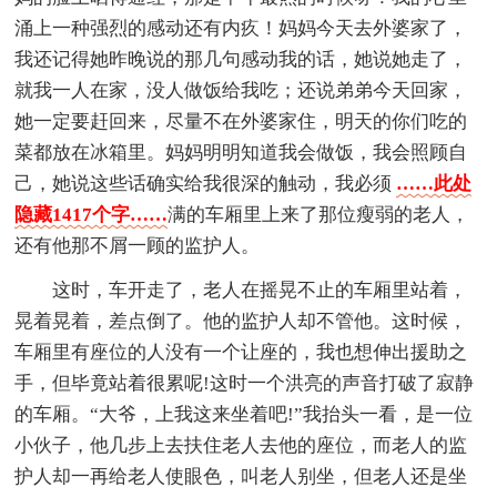
涌上一种强烈的感动还有内疚！妈妈今天去外婆家了，
我还记得她昨晚说的那几句感动我的话，她说她走了，
就我一人在家，没人做饭给我吃；还说弟弟今天回家，
她一定要赶回来，尽量不在外婆家住，明天的你们吃的
菜都放在冰箱里。妈妈明明知道我会做饭，我会照顾自
己，她说这些话确实给我很深的触动，我必须
……此处
隐藏1417个字……
满的车厢里上来了那位瘦弱的老人，
还有他那不屑一顾的监护人。
这时，车开走了，老人在摇晃不止的车厢里站着，
晃着晃着，差点倒了。他的监护人却不管他。这时候，
车厢里有座位的人没有一个让座的，我也想伸出援助之
手，但毕竟站着很累呢!这时一个洪亮的声音打破了寂静
的车厢。“大爷，上我这来坐着吧!”我抬头一看，是一位
小伙子，他几步上去扶住老人去他的座位，而老人的监
护人却一再给老人使眼色，叫老人别坐，但老人还是坐