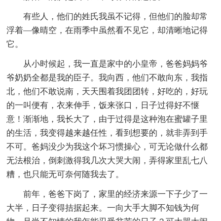
有些人，他们的姓氏我虽不记得，但他们的脸却常
浮着—像晴空，在雨季中虽然看不见它，却清晰地记得
它。
从小时候起，我一直是家中的小皇帝，爸爸妈妈爷
爷奶奶全都是我的臣子。我向西，他们不敢向东，我指
北，他们不敢说南，天天围着我团团转，好吃的，好玩
的一叫便有，衣来伸手，饭来张口，日子过得好不惬
意！渐渐地，我长大了，由于过得是这种泡在蜜罐子里
的生活，我变得越来越任性，看到想要的，就非弄到手
不可。爸妈没少为我这个坏习惯操心，可无论做什么都
无法根治，倒刺激得我几次大哭大闹，弄得家里乱七八
糟，也只能无可奈何随我去了。
前年，爸爸下岗了，家里的经济来源一下子少了一
大半，日子变得拮据起来。一向大手大脚不知钱为何