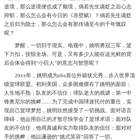
逆境，那么逆境便也成了顺境，倘若先生谪贬之后心志
抑郁，那么怎么会有今日的《赤壁赋》？倘若先生谪贬
之后归为隐士，那么怎么会有那传诵至今的千年慨叹
呢？
梦醒，一切归于现实。电视中，姚明勇冠三军，篮
下力扣，技惊全场。可是，又有多少人能在这光鲜的背
后会体会得到“小巨人”的意志与智慧呢？
20xx年，姚明成为nba首位外籍状元秀，步入世界顶
级篮球联盟。初到美国，众多困难摆在了姚明的面前：
人生地不熟；队友的不信任；球队老大的戏谑；第一中
锋奥尼尔的挑衅……为了完成中国球迷托付的重任，实
现自己篮球梦想，姚明欣然接受了一切挑战。面对语言
障碍，他运用自己的才智尽快学会了篮球术语；面对队
友的不信任，他用真诚和实力取得队友的信任；面对对
手的挑衅，他以谦逊的“姚式笑容”回答了一切。