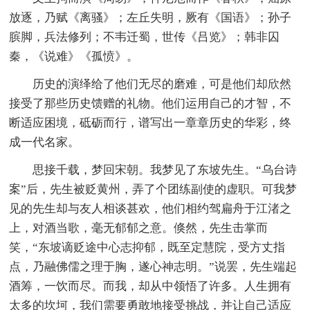
放逐，乃赋《离骚》；左丘失明，厥有《国语》；孙子
膑脚，兵法修列；不韦迁蜀，世传《吕览》；韩非囚
秦，《说难》《孤愤》。
历史的演绎给了他们无尽的磨难，可是他们却欣然
接受了那些历史馈赠的礼物。他们运用自己的才智，不
断适应困境，砥砺而行，谱写出一章章历史的华彩，终
成一代名家。
思接千载，梦回宋朝。我梦见了东坡先生。“乌台诗
案”后，先生被贬黄州，弄了个团练副使的虚职。可我梦
见的先生却与友人相谈甚欢，他们相约驾扁舟于江渚之
上，对酒当歌，毫无郁郁之意。倏然，先生击掌而
笑，“东坡谪贬途中心志抑郁，既至定慧院，受方丈指
点，乃融佛儒之理于胸，遂心神志明。”说罢，先生端起
酒筹，一饮而尽。而我，却从中领悟了许多。人生拥有
太多的坎坷，我们需要勇敢地接受挑战，并让自己适应