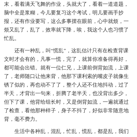
末，看着满天飞舞的作业，头就大了，看着一道道题，
脑中全是浆糊，今儿要复习这个考试，明儿要画手抄
报，还有作业要写，这么多事摆在眼前，心中就烦，一
烦又乱了，乱了，效率就下降，唉，我这个人也习惯了
忙乱。
还有一种乱，叫“慌乱”，这乱估计只有在检查背课
文时才会有的，凡事一慌，完了，就算你准备得再好，
都可能会出错。就有一位仁兄，上课前倒背如流，上课
了，老师随口让他来背，他那下课利索的嘴皮子就像生
锈了似的，再也动不了了，整个人还不住地抖动，过了
半天，才背出一句来，折腾了老半天，也没背出多少，
但下了课，他背给组长时，又是倒背如流，一遍就通过
了检查，看他那种样子，身子不抖了，好似非常随意地
背，毫不费力。
生活中各种乱，混乱，忙乱，慌乱，都是乱，我们