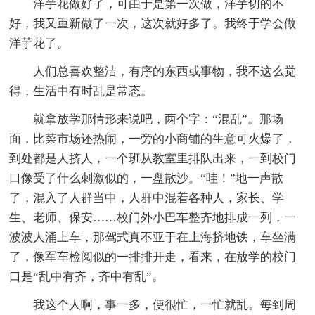
洋芋花做好了，可由于是第一次做，洋芋切的不
好，我又重新做了一次，这次就好多了。我终于学会做
洋芋花了。
人们总喜欢整洁，有序的东西或事物，我不这么觉
得，生活中有时乱是常态。
就拿放学那情形来说吧，两个字：“混乱”。那场
面，比菜市场还热闹，一旁的小商铺的生意可火爆了，
到处都是人挤人，一个班从教室里排队出来，一到校门
口像受了什么刺激似的，一盘散沙。“哇！”地一声散
了，混入了人群当中，人群中混着各种人，家长、学
生、老师、保安……校门外小巴车整齐地排成一列，一
波波人涌上车，那驾式真不亚于在上海挤地铁，车坐满
了，像军车检阅似的一排排开走，看来，在放学的校门
口是“乱中有齐，齐中有乱”。
我这个人啊，事一多，便很忙，一忙就乱。每到周