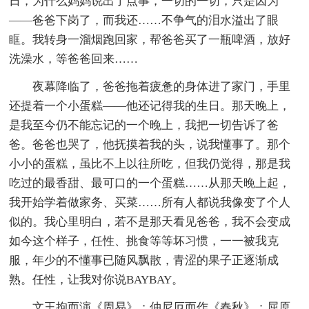
日，为什么妈妈说出了点事，一切的一切，只是因为
——爸爸下岗了，而我还……不争气的泪水溢出了眼
眶。我转身一溜烟跑回家，帮爸爸买了一瓶啤酒，放好
洗澡水，等爸爸回来……
夜幕降临了，爸爸拖着疲惫的身体进了家门，手里
还提着一个小蛋糕——他还记得我的生日。那天晚上，
是我至今仍不能忘记的一个晚上，我把一切告诉了爸
爸。爸爸也哭了，他抚摸着我的头，说我懂事了。那个
小小的蛋糕，虽比不上以往所吃，但我仍觉得，那是我
吃过的最香甜、最可口的一个蛋糕……从那天晚上起，
我开始学着做家务、买菜……所有人都说我像变了个人
似的。我心里明白，若不是那天看见爸爸，我不会变成
如今这个样子，任性、挑食等等坏习惯，一一被我克
服，年少的不懂事已随风飘散，青涩的果子正逐渐成
熟。任性，让我对你说BAYBAY。
文王拘而演《周易》；仲尼厄而作《春秋》；屈原