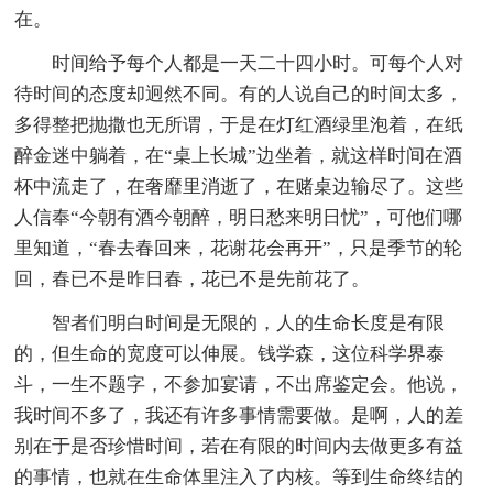
在。
时间给予每个人都是一天二十四小时。可每个人对
待时间的态度却迥然不同。有的人说自己的时间太多，
多得整把抛撒也无所谓，于是在灯红酒绿里泡着，在纸
醉金迷中躺着，在“桌上长城”边坐着，就这样时间在酒
杯中流走了，在奢靡里消逝了，在赌桌边输尽了。这些
人信奉“今朝有酒今朝醉，明日愁来明日忧”，可他们哪
里知道，“春去春回来，花谢花会再开”，只是季节的轮
回，春已不是昨日春，花已不是先前花了。
智者们明白时间是无限的，人的生命长度是有限
的，但生命的宽度可以伸展。钱学森，这位科学界泰
斗，一生不题字，不参加宴请，不出席鉴定会。他说，
我时间不多了，我还有许多事情需要做。是啊，人的差
别在于是否珍惜时间，若在有限的时间内去做更多有益
的事情，也就在生命体里注入了内核。等到生命终结的