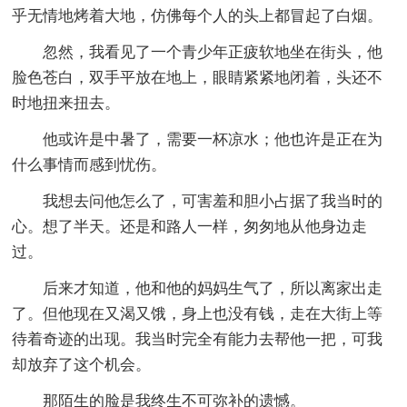
乎无情地烤着大地，仿佛每个人的头上都冒起了白烟。
忽然，我看见了一个青少年正疲软地坐在街头，他
脸色苍白，双手平放在地上，眼睛紧紧地闭着，头还不
时地扭来扭去。
他或许是中暑了，需要一杯凉水；他也许是正在为
什么事情而感到忧伤。
我想去问他怎么了，可害羞和胆小占据了我当时的
心。想了半天。还是和路人一样，匆匆地从他身边走
过。
后来才知道，他和他的妈妈生气了，所以离家出走
了。但他现在又渴又饿，身上也没有钱，走在大街上等
待着奇迹的出现。我当时完全有能力去帮他一把，可我
却放弃了这个机会。
那陌生的脸是我终生不可弥补的遗憾。