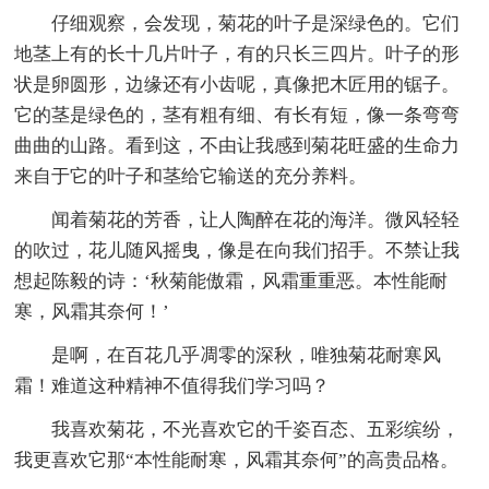
仔细观察，会发现，菊花的叶子是深绿色的。它们
地茎上有的长十几片叶子，有的只长三四片。叶子的形
状是卵圆形，边缘还有小齿呢，真像把木匠用的锯子。
它的茎是绿色的，茎有粗有细、有长有短，像一条弯弯
曲曲的山路。看到这，不由让我感到菊花旺盛的生命力
来自于它的叶子和茎给它输送的充分养料。
闻着菊花的芳香，让人陶醉在花的海洋。微风轻轻
的吹过，花儿随风摇曳，像是在向我们招手。不禁让我
想起陈毅的诗：‘秋菊能傲霜，风霜重重恶。本性能耐
寒，风霜其奈何！’
是啊，在百花几乎凋零的深秋，唯独菊花耐寒风
霜！难道这种精神不值得我们学习吗？
我喜欢菊花，不光喜欢它的千姿百态、五彩缤纷，
我更喜欢它那“本性能耐寒，风霜其奈何”的高贵品格。