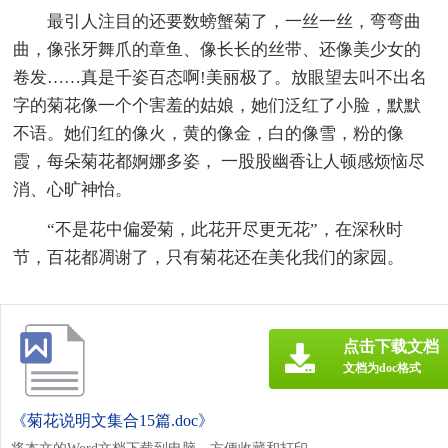
最引人注目的还要数螃蟹菊了，一丝一丝，弯弯曲
曲，像张牙舞爪的章鱼、像长长的丝带、还像美少女的
卷发……真是千姿百态啊!美丽极了。放眼望去叫不出名
字的菊花像一个个害羞的姑娘，她们泛红了小脸，默默
不语。她们红的像火，黄的像金，白的像雪，粉的像
霞，每朵菊花都婀娜多姿， 一股股幽香让人顿感烦恼尽
消、心旷神怡。
“不是花中偏爱菊，此花开尽更无花”，在深秋时
节，百花都凋谢了，只有菊花还在美化我们的家园。
点击下载文档
文档为doc格式
《菊花说明文集合15篇.doc》