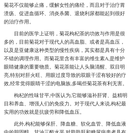
菊花不仅能够止痛，缓解女性的痛经，而且对于治疗胃
溃疡、促进血循环、消炎杀菌、退烧利尿都能起到很好
的治疗作用。
目前的医学上证明，菊花枸杞茶的功效与作用是很
多的，目前菊花对于现代人的高血脂、或者是高血压，
以及是亚健康这种类型的慢性疾病，其实都是具有十分
不错的调理作用。而菊花里含有丰富的维生素A,是维护
眼睛健康的重要物质。菊花茶能让人头脑清醒、双目明
亮,特别对肝火旺、用眼过度导致的双眼干涩有较好的疗
效,经常觉得眼睛干涩的电脑族,多喝些菊花茶有利无害。
枸杞的性味甘平,中医认为,它能够滋补肝肾、益精明
目和养血、增强人们的免疫力。对于现代人来说,枸杞最
实用的功效就是抗疲劳和降低血压。
此外,枸杞能够保肝、降血糖、软化血管、降低血液
中的胆固醇、甘油三酯水平,对脂肪肝和糖尿病患者具有