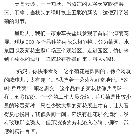
天高云淡，一叶知秋。当微凉的风将天空吹得湛
蓝、明净，当枝头的绿叶换上五彩的新装，这便到了赏
菊的时节。
星期天，我们一家乘车去盐城参观了首届台湾菊花
展。现场 300 多个品种的菊花竞相争艳，分为菊园、水
景园以及菊花主题广场三个观赏区。走进园区，仿佛来
到了菊花的海洋，阵阵花香扑鼻而来，游人如织。
“妈妈，你快来看呀，这个菊花是圆圆的，像个玲珑
的绒球儿，太有趣了。”我指着一朵菊花好奇地说。“这
叫‘乒乓菊’，顾名思义，这个品种的菊花就像乒乓球一
样，五彩缤纷。”一旁的工作人员介绍，乒乓菊是比较少
见的珍贵菊种，只在少数大型的菊花展上才有，让人看
得赏心悦目，我低头闻一闻，它没有桂花那么清雅，没
有玫瑰那么诱人，但那淡淡的芳花沁入心脾，顿时，我
感到精神百倍。