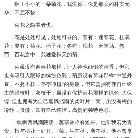
啊！小小的一朵菊花，我爱你，你是那么的朴实无
华、不屈不挠！
菊花之隐匿者也。
花是处处可见，处处可寻的。春有：迎春花、杜鹃
花；夏有：荷花、栀子花；冬有：梅花、天堂鸟。然
而，百花之中，我独爱秋天的菊。
菊虽没有迎春花那样，让人神魂颠倒的清香，但它
也有吸引人眼球的缤纷色彩；菊虽没有荷花那样“中通外
直，不蔓不枝，亭亭净植”的身躯，但它曾拥有伴自己终
生的绿枝叶，灰枝干；虽没有保护荷花那样的绿色“大保
镖”但也拥有为自己遮风挡雨的柔叶片；菊，虽没有梅的
冷静，孤傲，却有自己纯洁，高贵的独特色彩。
“飒飒西风满院载，蕊寒香冷蝶难来。他年我若为青
帝，报与桃花一处开。”菊，生在秋，离在秋。他不曾享