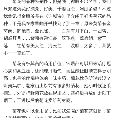
菊花的品种特别多，但是我们都叫不出名字，我们
只知道菊花好漂亮、好美、千姿百态、妸娜多姿！不过
我倒记得金庸爷爷在《连城诀》里介绍了好多菊花的品
种，于是我在家里翻开书找到了那一章，原来黄菊有金
芍药、御袍黄、金孔雀、……白菊有月下白、一团雪、
貂蝉拜月……紫菊有碧江霞、双飞燕、翦霞绡、紫玉
莲……红菊有美人红、海云红……哎呀，太多了，我就
不一一赘述了。
菊花有极其高的药用价值，它居然可以用来治疗冠
心病和高血压，还能理肝顺气，而且能让眼睛变得更明
亮，也是治疗扁桃体的一味主药。菊花枕你听说过没？
听妈妈讲，老家山上以前有很多野菊花，她小时候还采
摘过，外婆把野菊花放在锅里烝，蒸好后再放到太阳下
晒干，干透以后的菊花卖给药材商。
菊花也可以食用呢，比如我爱喝的菊花茶就是，菊