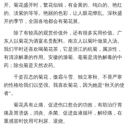
开。菊花盛开时，繁花似锦，有金黄的、纯白的、艳红
的、淡紫的等等。艳丽的色彩，让人眼花缭乱。深秋盛
开的季节，全国各地都会有菊花展。
除了有较高的观赏价值外，还有很多实用价值。广
东人以菊花为酒宴名贵配料。南京人以菊叶做菜入汤。
我们平时还喜欢喝菊花茶，它是浙江的杭菊，属凉性，
有清凉解暑的作用。安徽的滁菊、毫菊是清热解毒的中
药；除虫菊是天然农药。
千姿百态的菊花，傲霜斗雪、独立寒秋、不畏严寒
的性格给我们以坚强。我喜欢菊花，因为她是“秋天的使
者”。
菊花具有止痛、促进伤口愈合的功效，有助治疗胃
痛及胃溃疡，消炎、杀菌、促进血液循环，解经痛，在
重感冒时饮用可利尿、退烧。