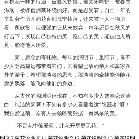
有桃花一样的待遇：被春风抚摸，被太阳呵护，被春雨
滋润，被蝶蜜拥戴环绕的好。而是忍受着，自己一年的
辛勤劳作所开的花直到孤宁掉落，还未被一人一物所
看，所欣赏。但倔强的它从未放弃，每年还是在秋风的
打击下，展现自己独特的美，愿自己的美，能被他人所
见，能得他人所爱。
菊，思念的寄托物。每年的清明节，重阳节，有不
少人登高望远都带着它们，去看望已故的亲人和离家在
外的游子，希望那淡淡的思念，那淡淡的牵挂能伴随花
瓣的飘落，能飞向他们的身边。
从古代的陶渊明但现在，不知有多少人曾眷恋这清
白，纯洁的菊啊！不知有多少人喜爱着这“隐匿者”呀！
我独爱这菊，原有人去领略菊独据一番风采的美。
“不是花中偏爱菊，此花开尽更无花。”
明文5
菊花说明文11
菊花说明文12
菊花说明文13
菊花说明