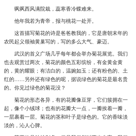
飒飒西风满院栽，蕊寒香冷蝶难来。
他年我若为青帝，报与桃花一处开。
这首描写菊花的诗是爸爸教我的，它是唐朝末年的
农民起义领袖黄巢写的，写的多么大气、豪迈。
武汉的首义广场几乎每年都会举办菊花展览。我们
也去观赏过两次，菊花的颜色五彩缤纷，有金黄金黄
的，黄的耀眼；有洁白的，温婉如玉；还有粉色的、土
红的……另外还有绿色的呢，据说绿色的菊花是最名贵
的。你见过绿色的菊花没？
菊花的形态各异，有的花瓣像豆芽，它们簇拥在一
起，像个小绒球；也有的花瓣大一点，一瓣挨着一瓣，
一层裹着一层。菊花的茎和叶子是绿色的。它的香味淡
淡的，沁人心脾。