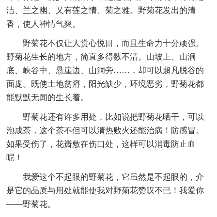
洁、兰之幽、又有莲之情、菊之雅。野菊花发出的清
香，使人神情气爽。
野菊花不仅让人赏心悦目，而且生命力十分顽强。
野菊花生长的地方，简直多得数不清。山坡上、山涧
底、峡谷中、悬崖边、山洞旁……，却可以超凡脱谷的
面庞。既使土地贫瘠，阳光缺少，环境恶劣，野菊花都
能默默无闻的生长着。
野菊花还有许多用处，比如说把野菊花晒干，可以
泡成茶，这个茶不但可以清热败火还能治病！防感冒。
如果受伤了，花瓣敷在伤口处，这样可以消毒防止血
呢！
我爱这个不起眼的野菊花，它虽然是不起眼的，介
是它的品质与用处就能使我对野菊花赞叹不已！我爱你
——野菊花。