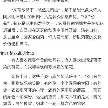
花茶甘醇可口，含有丰富的维生素A。
“采菊东篱下，悠然见南山”，是不是能想象大诗人
陶渊明归隐后的田园生活是多么怡然自得。”梅兰竹
菊”，菊花是花中四君子之一，它最特别的地方是在众花
凋谢后，自己却在瑟瑟的秋风中傲然开放，洁身自好。
从古至今，画家爱画菊，诗人爱写菊。所以菊花的文化
价值也相当高。
文14
菊花说明文15
有人喜欢雍容华贵的牡丹花，有人喜欢出污泥而不
染的荷花，而我却喜欢耐寒风霜的菊花。
金秋十月，这些千姿百态的菊花盛开了。它们有的
像一张张快乐的笑脸；有的像一个个圆圆的太阳；有的
像一团团毛茸茸的小球；还有的像雨后的蘑菇……菊花
的颜色五彩缤纷。远远的望去，那花儿红的是火，粉的
如霞，白的像雪，织成了一副五颜六色的锦缎。