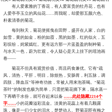
有人爱素雅的丁香花，有人爱富贵的牡丹花，也有
人爱亭亭玉立的凤仙花……而我呢，却爱那五颜六色、
朴素清香的菊花。
每到秋天，菊花便摇曳在田野，盛开在人家，白的
如雪，黄的如金，粉的如霞，黑的如墨，红的似火，五
彩缤纷，姹紫嫣红。更有远方那一片蓝盈盈的制种菊，
与水天一色，蔚为壮观，令人疑心是天上挂下的瑶池画
卷——
菊花不但具有观赏价值，而且药食兼优。它有“疏
风，清热，平肝，明目，除烦热，安肠胃，利五脉，调
四肢，降血压”等神奇功效，常被人用来泡茶喝。“菊花
茶叶”的制发也极为简单，只需把菊花摘下来，隔水蒸一
下再晒干水份，就可存起来以备
……此处隐藏2214个
字……
小的花瓣溢彩流金。淡黄的花蕊上有着几颗露
珠，像是一们少女的泪水，楚楚动人。野菊花即有梅之