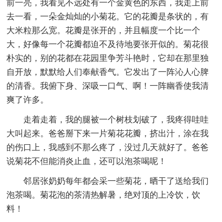
前一亮，我看见不远处有一个金黄色的东西，我走上前
去一看，一朵金灿灿的小菊花。它的花瓣是条状的，有
大米粒那么宽。花瓣是张开的，并且幅度一个比一个
大，好像每一个花瓣都迫不及待地要张开似的。菊花很
朴实的，别的花都在花园里争芳斗艳时，它却在那里独
自开放，默默给人们奉献香气。它发出了一阵沁人心脾
的清香。我俯下身、深吸一口气、啊！一阵幽香使我清
爽了许多。
走着走着，我的腿被一个树枝划破了，我疼得哇哇
大叫起来。爸爸掰下来一片菊花花瓣，挤出汁，涂在我
的伤口上，我感到不那么疼了，没过几天就好了。爸爸
说菊花不但能消炎止血，还可以泡茶喝呢！
邻居张奶奶每年都会采一些菊花，晒干了送给我们
泡茶喝。菊花泡的茶清热解暑，绝对顶的上冷饮，饮
料！