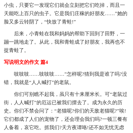
小虫，只要它一发现它们就会立刻把它们吃掉，而且一
天能吃上百只的虫子。它是我们庄稼的好朋友……”她的
脸又多云转阴了，“快放了青蛙!”
后来，小青蛙在我和妈妈的帮助下回到了田野，一
蹦一跳地走了。从此，我和青蛙成了好朋友，我再也不
捉青蛙了。
写说明文的作文 篇4
吱吱吱……吱吱吱……”怎样呢?猜到我是谁了吗?没
错，我就是“人人喊打”的老鼠。
你们可别瞧不起我，虽只有十来厘米长。可“老鼠过
街，人人喊打”的厄运已被我们摆去了。成为永久的历
史。你们不禁会问了：“老猫呢?你们的天敌老猫呢?”唉!
它们都成了人们的宠物了，还会理会我们吗?一顿三餐有
人备着，哀它吃。抓我们?天方夜谭咯!还不如无忧无虑