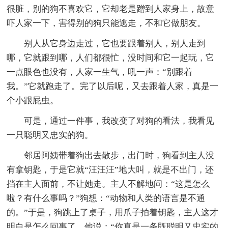
很脏，别的狗不喜欢它，它却老是蹭到人家身上，故意
吓人家一下，害得别的狗只能逃走，不和它做朋友。
别人从它身边走过，它也要跟着别人，别人走到
哪，它就跟到哪，人们都很忙，没时间和它一起玩，它
一点眼色也没有，人家一生气，吼一声：“别跟着
我。”它就跑走了。完了以后呢，又去跟着人家，真是一
个小跟屁虫。
可是，通过一件事，我改变了对狗的看法，我看见
一只聪明又忠实的狗。
邻居阿姨带着狗出去散步，出门时，狗看到主人没
有拿钥匙，于是它就“汪汪汪”地大叫，就是不出门，还
挡在主人面前，不让她走。主人不解地问：“这是怎么
啦？有什么事吗？”狗想：“动物和人类的语言是不通
的。”于是，狗跳上了桌子，用爪子拍着钥匙，主人这才
明白是怎么回事了，他说；“你真是一条既聪明又忠实的