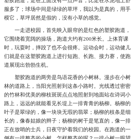
塑胶跑道，走在上面没有一点声音，比走在水泥地上舒
服多了；球场中间是绿绿的草坪，我以为是真的，用手
模它，草坪居然是假的，没有小草的感觉。
一走进校园，首先映入眼帘的是红色的塑胶跑道，
它围绕着宽阔的操场，跑道大约有200米长。上体育课
时，玩耍时，摔跤了也不会很疼。运动会时，运动健儿
们就是在这塑胶跑道上进行短跑、长跑、接力赛，使跑
道展现出勃勃生机。
塑胶跑道的两旁是鸟语花香的小树林。漫步在小树
林的道路上，当阳光照射到这条小路时。光线透过密密
的竹林和优美的柳枝斑斑点点地照射到地面站在诗词小
路上，远远的就能看见长堤上一排青青的杨柳。杨柳的
叶子是翠绿的，像一块块无瑕的翡翠；杨柳的枝条是细
长的，像春姑娘的辫子；杨柳的树干是笔直的，像一排
正在放哨的士兵，日夜守护着我们的校园。在跑道的一
侧有一排整齐的小树，怎样整齐的呢？一排小树一眼望