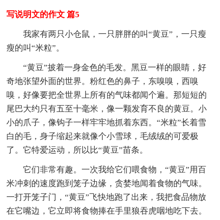
写说明文的作文 篇5
我家有两只小仓鼠，一只胖胖的叫“黄豆”，一只瘦
瘦的叫“米粒”。
“黄豆”披着一身金色的毛发。黑豆一样的眼睛，好
奇地张望外面的世界。粉红色的鼻子，东嗅嗅，西嗅
嗅，好像要把全世界上所有的气味都闻个遍。那短短的
尾巴大约只有五至十毫米，像一颗发育不良的黄豆。小
小的爪子，像钩子一样牢牢地抓着东西。“米粒”长着雪
白的毛，身子缩起来就像个小雪球，毛绒绒的可爱极
了。它特爱运动，所以比“黄豆”苗条。
它们非常有趣。一次我给它们喂食物，“黄豆”用百
米冲刺的速度跑到笼子边缘，贪婪地闻着食物的气味。
一打开笼子门，“黄豆”飞快地跑了出来，我把食品物放
在它嘴边，它立即将食物捧在手里狼吞虎咽地吃下去。