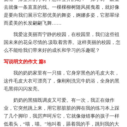
去就像一条直直的线。一棵棵柳树随风摇曳着，就好像
是要向我们展示它那优美的舞姿，婀娜多姿，它那翠绿
而柔美的长发翩翩飞舞……
我爱这美丽而宁静的校园，在校园里，我们这些祖
国未来的花朵尽情的.汲取着营养。这样美丽的校园，怎
么不能给我们带来好的成长和学习的乐趣呢？
写说明文的作文 篇8
我的奶奶家里有一只猫，它身穿黑色的毛皮大衣，
这件毛皮大衣可漂亮了，像刚刚洗完牛奶浴，全身的黑
毛黑得闪闪发亮。
奶奶的黑猫既调皮又可爱。有一次，我正在做作
业，它突然跳上来，用它那脏脏的脚在我的练习本上踩
了几个脚印，我厉声呵斥它，它就像做错事的孩子一样
低着头，“喵，喵。”地叫着，舔着我的手，跳到我的大