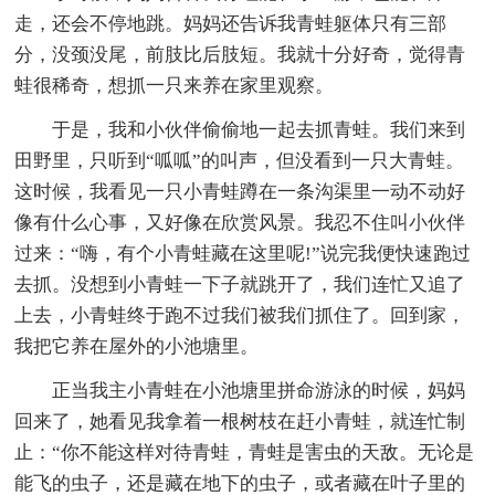
走，还会不停地跳。妈妈还告诉我青蛙躯体只有三部
分，没颈没尾，前肢比后肢短。我就十分好奇，觉得青
蛙很稀奇，想抓一只来养在家里观察。
于是，我和小伙伴偷偷地一起去抓青蛙。我们来到
田野里，只听到“呱呱”的叫声，但没看到一只大青蛙。
这时候，我看见一只小青蛙蹲在一条沟渠里一动不动好
像有什么心事，又好像在欣赏风景。我忍不住叫小伙伴
过来：“嗨，有个小青蛙藏在这里呢!”说完我便快速跑过
去抓。没想到小青蛙一下子就跳开了，我们连忙又追了
上去，小青蛙终于跑不过我们被我们抓住了。回到家，
我把它养在屋外的小池塘里。
正当我主小青蛙在小池塘里拼命游泳的时候，妈妈
回来了，她看见我拿着一根树枝在赶小青蛙，就连忙制
止：“你不能这样对待青蛙，青蛙是害虫的天敌。无论是
能飞的虫子，还是藏在地下的虫子，或者藏在叶子里的