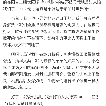
的在阳台上晒太阳呢!有些胆小的猫还破天荒地反过来怕
我们了。21世纪，这真是个舒适泰然的好世界呀!
当然，我们也不是凭好运过日子的。我们可有着浑
身解数：我们全族成员都有着超强的免疫力，在垃圾间
打滚，吃变质的食物也毫无病痛。就连将许许多多生物
致死的辐射也不在话下。繁殖能力更比人类强上千倍。
破坏力更不可言喻了。
呵呵，虽说我们破坏力极强，可也懂得回报带给我
舒适生活得人类。我的叔叔的弟弟的姨妈的女儿，小仓
鼠也成为人们的新宠(可不比猫逊色哦!)。科学家不断从
我们那得到启发，对我们进行研究。警察们训练出了警
鼠，勘测品以及爆炸物。生物家们培育出了像狗一样大
的超级老鼠……
好了，就说到这吧!我要打的去执行第100……任务
了(我其实是只警鼠喔!)!