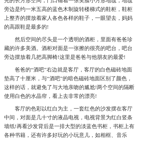
光的长方形空间，门口铺着一张笑脸小方形地毯，地毯
旁边是约一米五高的蓝色木制旋转楼梯式的鞋柜，鞋柜
上整齐的摆放着家人各色各样的鞋子，一眼望去，妈妈
的高跟鞋是最多的!
然后空间的尽头是一个透明的酒柜，里面有爸爸珍
藏的许多美酒。酒柜对面是一张擦的很亮的吧台，吧台
旁边摆放着几把高脚椅!这里是爸爸与他朋友的最爱!
爸爸的“酒吧”右边就是客厅，客厅的白色磁砖地面
垫高了十厘米，与“酒吧”的暗色磁砖地面区别了颜色，
这样的话，就避免了与大地亲吻的尴尬!两个空间的隔断
使用白色的水晶帘，看上去非常的漂亮!
客厅的色彩以红白为主，一套红色的沙发摆在客厅
中间，对面是几十寸的液晶电视，电视背景为红白竖条
墙纸!再看沙发背后是一排大型的淡蓝色书柜，书柜上有
各种书籍，还有许多好玩的小玩意儿，如相框、音乐