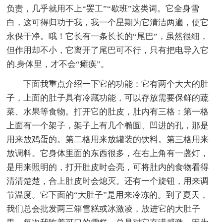
负责，几乎就用不上“罢工”“歇班”这类词。它全身雪
白，这可得归功于我，我一个星期为它清洁两遍，使它
永保干净。哦！它长有一条长长的“尾巴”，虽然很细，
但作用却不小，它离开了尾巴可不行，只有把电导入它
的.身体里，才不会“瘫痪”。
下面我重点介绍一下它的功能：它有两个大大的肚
子，上面的肚子具有冷藏功能，可以存放需要保鲜的蔬
菜、水果等食物。打开它的肚皮，肚内有三格：第一格
上面有一个架子，架子上有几个椭圆、凹进的孔，那是
用来放鸡蛋的。第二格用来放罐装的饮料。第三格用来
放调料。它身体里面的东西很多，在右上角有一盏灯，
是用来照明的，打开肚皮时会亮，可将肚内的食物看得
清清楚楚，合上肚皮时会熄灭。还有一个旋钮，用来调
节温度。它下面的“大肚子”是用来冷冻的。到了夏天，
我们总会批发两三箱雪糕或冰激凌，放进它的大肚子