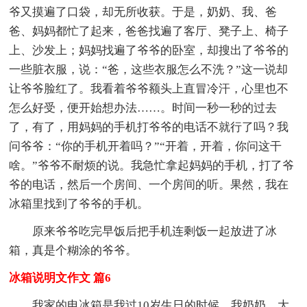
爷又摸遍了口袋，却无所收获。于是，奶奶、我、爸
爸、妈妈都忙了起来，爸爸找遍了客厅、凳子上、椅子
上、沙发上；妈妈找遍了爷爷的卧室，却搜出了爷爷的
一些脏衣服，说：“爸，这些衣服怎么不洗？”这一说却
让爷爷脸红了。我看着爷爷额头上直冒冷汗，心里也不
怎么好受，便开始想办法……。时间一秒一秒的过去
了，有了，用妈妈的手机打爷爷的电话不就行了吗？我
问爷爷：“你的手机开着吗？”“开着，开着，你问这干
啥。”爷爷不耐烦的说。我急忙拿起妈妈的手机，打了爷
爷的电话，然后一个房间、一个房间的听。果然，我在
冰箱里找到了爷爷的手机。
原来爷爷吃完早饭后把手机连剩饭一起放进了冰
箱，真是个糊涂的爷爷。
冰箱说明文作文 篇6
我家的电冰箱是我过10岁生日的时候，我奶奶、大