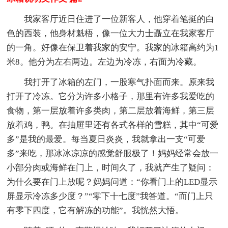
我家客厅近日住进了一位新客人，他穿着笔挺的白
色的西装，他身材魁梧，像一位大力士矗立在我家客厅
的一角。好像在保卫着我家的安宁。我家的冰箱高约为1
米8。他分为左右两边。左边为冷冻，右面为冷藏。
我打开了冰箱的左门，一股寒气扑面而来。原来我
打开了冷冻。它分为许多小格子，那里有许多我爱吃的
食物，第一层放着许多类肉，第二层放着海鲜，第三层
放着鸡，鸭。在抽屉里还有各式各样的雪糕，其中“可爱
多”是我的最爱。每当夏日炎炎，我就拿出一支“可爱
多”来吃，那冰冰凉凉的感觉舒服极了！妈妈经常会放一
小部分肉或海鲜在门上，时间久了，我就产生了疑问：
为什么要在门上放呢？妈妈问道：“你看门上的LED显示
屏显示冷冻多少度？”“零下十七度”我答道。“而门上只
有零下四度，它有解冻的功能”。我恍然大悟。