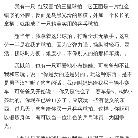
我有一只“红双喜”的三星球拍，它正面是一片红金
镶嵌的外膜，反面是乌黑光滑的底膜，外加一个长长的
拿柄，就组成了一只精美实用的乒乓球拍。
想当年，我拿着这只球拍，打遍全班无敌手，这功
劳一半是在我的球拍。因为它弹力强，操纵时轻巧、灵
活，接球时方便，难度小，不像别人的拍那样笨拙。。
我以前，也有一只可爱地小布娃娃。可爸爸却不让
我和它玩，说：“你是女的还是男的，玩这种东西，是不
是男子汉?”听了爸爸的话，我便叫妈妈给我买一辆小赛
车，可爸爸又开始说：“你又是怎么了，赛车是5、6岁小
孩玩的。你现在已经11岁了，应该玩一些有意义的东
西。过几天，爸爸给你买一只乒乓球拍。这样，你既可
以锻炼身体，有可以当一位出色的乒乓球员，为国争
光。