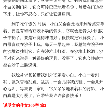
是躲到房间床底下，享受空调的冷气。有时我们故意把
小白关到门外，它会可怜巴巴地看着你，然后在门边坐
下来，让你不忍心，只好让它进房间。
到了吃午饭的.时候，小白又会自觉地来到餐桌旁等
着。要是有谁给它咬不动的骨头，它就会把骨头叼到院
子中扔了。要是它觉得味道好，很快就把它解决了。 小
白最喜欢在沙子上玩。每天一早起来，我总能在院子中
的沙堆边找到它。它在沙堆上打滚、在沙堆上挖洞，沙
子对它来说是一种很好的玩具。没事了，它也会静静地
坐在沙子上装深沉。
我经常求爸爸带我到外婆家看小白。小白一看到
我，就兴奋地乱跑、乱跳，一会儿舔我的鞋，一会儿开
心地叫。等我要回家时，它又呆呆地看着我的背影。 小
白真是太可爱了。它带给我许许多多快乐！
说明文的作文300字 篇2