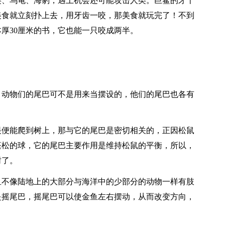
类、乌龟、海豹，遇上机会还可能攻击人类。巨鲨的牙十
美食就立刻扑上去，用牙齿一咬，那美食就玩完了！不到
本厚30厘米的书，它也能一只咬成两半。
？动物们的尾巴可不是用来当摆设的，他们的尾巴也各有
眼便能爬到树上，那与它的尾巴是密切相关的，正因松鼠
蓬松的球，它的尾巴主要作用是维持松鼠的平衡，所以，
树了。
鱼不像陆地上的大部分与海洋中的少部分的动物一样有肢
是摇尾巴，摇尾巴可以使金鱼左右摆动，从而改变方向，