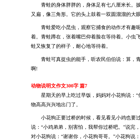
青蛙的身体胖胖的，身体足有七八厘米长。
又扁，像三角形。它的头上鼓着一双圆溜溜的大
青蛙爱吃小昆虫，观察它捕食的动作才有趣
着。青蛙蹲在，张着嘴巴仰着脸在等待着。小虫
蛙又恢复了的样子，耐心地等待着。
青蛙可真捉虫的能手，听农民伯伯说：算，
啊!
动物说明文作文300字 篇7
星期天的早上吃过早饭，妈妈对小花狗说：“
物高高兴兴地出门了。
小花狗正要过桥的时候，看见看见小鸡也要
说：“小鸡弟弟，别害怕，我帮你过桥吧。”说完
对小花狗说：“谢谢你，小花狗哥哥。”小花狗说：