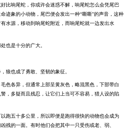
就好比响尾蛇，你或许会迷惑不解，响尾蛇怎么会凭尾巴
命迹象的小动物，尾巴便会发出一种“嘶嘶”的声音，这种
方有水源，移动到响尾蛇附近，而响尾蛇就一边发出水
用处也是十分的广大。
步，狼也成了勇敢、坚韧的象征。
，毛色各异，但通常上部呈黄灰色，略混黑色，下部带白
机警，多疑而且残忍，让它们上当可不容易，猎人设的陷
可以跑五十多公里，所以即便是跑得很快的动物也会成为
们凶残的一面。有时他们会把其中一只受伤或老、弱、