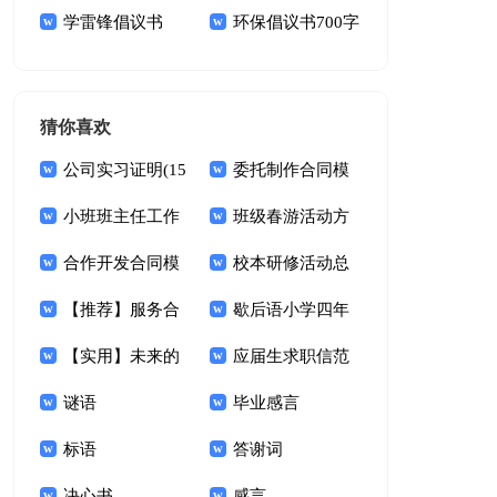
七篇
学雷锋倡议书
议书集合7篇
环保倡议书700字
1000字
猜你喜欢
公司实习证明(15
委托制作合同模
篇)
小班班主任工作
板汇总7篇
班级春游活动方
总结
合作开发合同模
案
校本研修活动总
板锦集五篇
【推荐】服务合
结
歇后语小学四年
同范文汇总9篇
【实用】未来的
级下册
应届生求职信范
想象作文9篇
谜语
文(集锦15篇)
毕业感言
标语
答谢词
决心书
感言