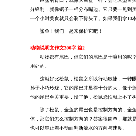
巨鲨的胃口，就像大白鲨一样，会吃大型鱼
分锋利，就像锯子一样分布嘴边。它只要一见到
一个小时美食就只会剩下骨头了。如果我们拿10
鲨鱼！我们一起来保护它吧！
动物说明文作文300字 篇2
动物都有尾巴，但它们的尾巴是干嘛用的呢
用处的。
这就好比松鼠，松鼠之所以行动敏捷，一转
孙子小巧玲珑，它的尾巴才显得十分的大，像个
他的尾巴至关重要，没了他，松鼠恐怕就上不了
除了松鼠，金鱼的尾巴也是控制方向的，金
体，那它们怎么控制方向的？答案很简单，那就
也可以静止着不动而判断流水的方向与速度。