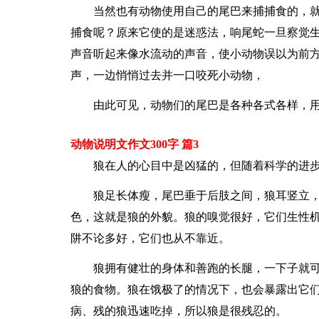
当然也有动物使用自己的尾巴来捕捕食的，
捕食呢？原来它使的是迷惑法，响尾蛇一旦察觉生
声音听起来像水流动的声音，使小动物误以为前
声，一边悄悄过去并一口咬死小动物，
由此可见，动物们的尾巴是各种各式各样，
动物说明文作文300字 篇3
狼在人的心目中是凶猛的，但随着科学的进
狼足长体瘦，尾巴垂于后肢之间，狼耳竖立
色，这就是狼的外貌。狼的嗅觉很好，它们生性
阱不论多好，它们也从不靠近。
狼拥有健壮的身体和善跑的长腿，一下子就
狼的食物。狼在饿极了的情况下，也会暴露出它
病、残的狼迅速吃掉，所以狼是很残忍的。