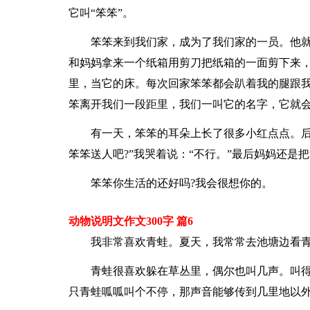
它叫“笨笨”。
笨笨来到我们家，成为了我们家的一员。他
和妈妈拿来一个纸箱用剪刀把纸箱的一面剪下来
里，当它的床。每次回家笨笨都会趴着我的腿跟
笨离开我们一段距里，我们一叫它的名字，它就
有一天，笨笨的耳朵上长了很多小红点点。后
笨笨送人吧?”我哭着说：“不行。”最后妈妈还是
笨笨你生活的还好吗?我会很想你的。
动物说明文作文300字 篇6
我非常喜欢青蛙。夏天，我常常去池塘边看
青蛙很喜欢躲在草丛里，偶尔也叫几声。叫得
只青蛙呱呱叫个不停，那声音能够传到几里地以外