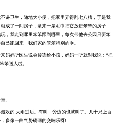
就不讲卫生，随地大小便，把家里弄得乱七八糟，于是我
，就成了一间房子，拿来一条毛巾把它放进笨笨的房子
我玩，我走到哪里笨笨跟到哪里，每次带他去公园只要笨
会自己跑回来，我们家的笨笨特别的乖。
来妈妈听医生说会传染给小孩，妈妈一听就对我说：“把
把笨笨送人啦。
青蛙。
最欢的.大雨过后。有叫，旁边的也就叫了。几十只上百
，多像一曲气势磅礴的交响乐呀!