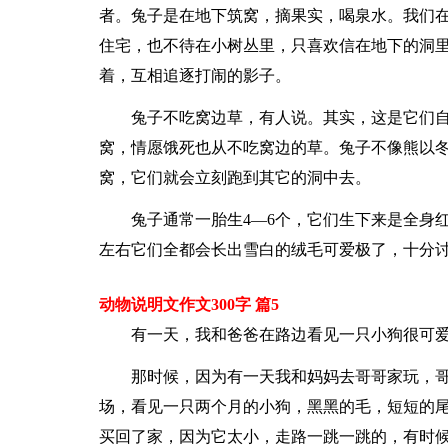
者。兔子是在地下筑窝，摘果实，喝泉水。我们
住宅，也不待在小树丛里，只喜欢信在地下的洞
着，互相追逐打闹的影子。
兔子不吃窝边草，有人说。其实，这是它们
窝，情愿饿死也从不吃窝边的草。兔子不像熊以
窝，它们就会立刻跑到其它的洞中去。
兔子通常一胎生4—6个，它们生下来是全身
左右它们全都会长出雪白的绒毛可爱极了，十分
动物说明文作文300字 篇5
有一天，我和爸爸在路边看见一只小狗很可爱
那时候，因为有一天我和妈妈去哥哥家玩，
场，看见一只两个月的小狗，黑黑的毛，短短的
买回了家，因为它太小，走路一跳一跳的，有时