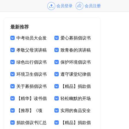
会员登录
会员注册
最新推荐
中考动员大会发
爱心募捐倡议书
言稿15篇
孝敬父母演讲稿
范文集合八篇
致青春的演讲稿
(15篇)
绿色出行倡议书
保护环境倡议书
范文汇总五篇
环境卫生倡议书
(集合15篇)
遵守课堂纪律倡
15篇
关于募捐倡议书
议书
【精品】捐款倡
范文集锦9篇
【精华】读书倡
议书锦集9篇
轻松幽默的开场
议书锦集九篇
【推荐】《项
白
实用的食品安全
链》读后感9篇
捐款倡议书汇总
倡议书4篇
【精品】捐款倡