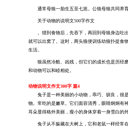
通常母狼一胎生五至七崽。公狼母狼共同养
关于动物的说明文500字作文
。猎到食物后，先吞下，再回到母狼身边吐
就可以出窝了。这时，两头狼便训练幼狼扑捉食
生活。
狼虽然冷酷、凶残，但它们的成长也是历经
和动物可以和睦相处。
动物说明文作文300字 篇4
兔子是一种美丽的小动物，乖巧、驯良，很
物。常吃的是嫩草。它们面容清秀，眼睛炯炯有
耳朵显得格外美丽，瘦小的身体穿着一身雪白的
兔子从不躲藏在大树上，它和老鼠一样经常