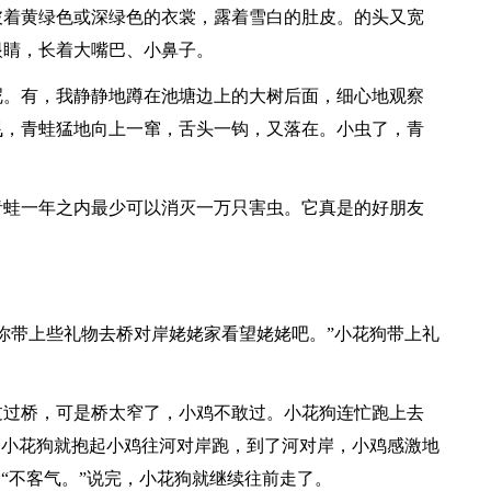
披着黄绿色或深绿色的衣裳，露着雪白的肚皮。的头又宽
眼睛，长着大嘴巴、小鼻子。
呢。有，我静静地蹲在池塘边上的大树后面，细心地观察
飞，青蛙猛地向上一窜，舌头一钩，又落在。小虫了，青
青蛙一年之内最少可以消灭一万只害虫。它真是的好朋友
你带上些礼物去桥对岸姥姥家看望姥姥吧。”小花狗带上礼
过过桥，可是桥太窄了，小鸡不敢过。小花狗连忙跑上去
，小花狗就抱起小鸡往河对岸跑，到了河对岸，小鸡感激地
“不客气。”说完，小花狗就继续往前走了。