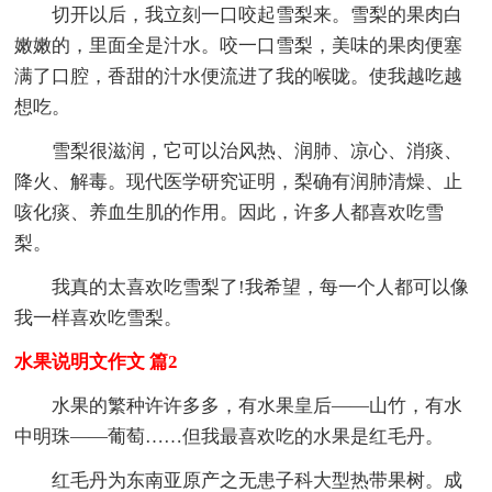
切开以后，我立刻一口咬起雪梨来。雪梨的果肉白
嫩嫩的，里面全是汁水。咬一口雪梨，美味的果肉便塞
满了口腔，香甜的汁水便流进了我的喉咙。使我越吃越
想吃。
雪梨很滋润，它可以治风热、润肺、凉心、消痰、
降火、解毒。现代医学研究证明，梨确有润肺清燥、止
咳化痰、养血生肌的作用。因此，许多人都喜欢吃雪
梨。
我真的太喜欢吃雪梨了!我希望，每一个人都可以像
我一样喜欢吃雪梨。
水果说明文作文 篇2
水果的繁种许许多多，有水果皇后——山竹，有水
中明珠——葡萄……但我最喜欢吃的水果是红毛丹。
红毛丹为东南亚原产之无患子科大型热带果树。成