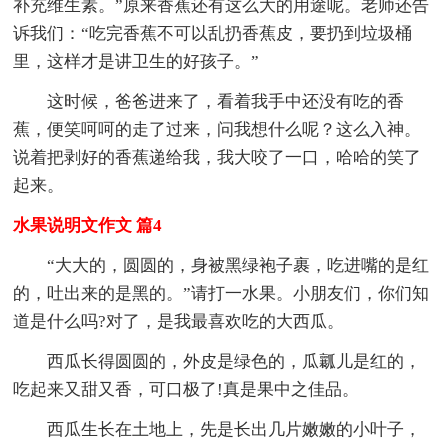
补充维生素。”原来香蕉还有这么大的用途呢。老师还告
诉我们：“吃完香蕉不可以乱扔香蕉皮，要扔到垃圾桶
里，这样才是讲卫生的好孩子。”
这时候，爸爸进来了，看着我手中还没有吃的香
蕉，便笑呵呵的走了过来，问我想什么呢？这么入神。
说着把剥好的香蕉递给我，我大咬了一口，哈哈的笑了
起来。
水果说明文作文 篇4
“大大的，圆圆的，身被黑绿袍子裹，吃进嘴的是红
的，吐出来的是黑的。”请打一水果。小朋友们，你们知
道是什么吗?对了，是我最喜欢吃的大西瓜。
西瓜长得圆圆的，外皮是绿色的，瓜瓤儿是红的，
吃起来又甜又香，可口极了!真是果中之佳品。
西瓜生长在土地上，先是长出几片嫩嫩的小叶子，