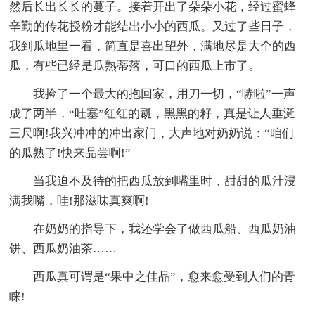
然后长出长长的蔓子。接着开出了朵朵小花，经过蜜蜂
辛勤的传花授粉才能结出小小的西瓜。又过了些日子，
我到瓜地里一看，简直是喜出望外，满地尽是大个的西
瓜，有些已经是瓜熟蒂落，可口的西瓜上市了。
我捡了一个最大的抱回家，用刀一切，“哧啦”一声
成了两半，“哇塞”红红的瓤，黑黑的籽，真是让人垂涎
三尺啊!我兴冲冲的冲出家门，大声地对奶奶说：“咱们
的瓜熟了!快来品尝啊!”
当我迫不及待的把西瓜放到嘴里时，甜甜的瓜汁浸
满我嘴，哇!那滋味真爽啊!
在奶奶的指导下，我还学会了做西瓜船、西瓜奶油
饼、西瓜奶油茶……
西瓜真可谓是“果中之佳品”，愈来愈受到人们的青
睐!