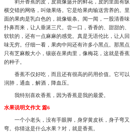
剥开香蕉的皮，皮就像盛开的鲜花，皮的里面有纵
横交错的网络，叫做果络。它是给果肉输送营养的。里
面的果肉是乳白色的，就像银条。闻一闻，一股清香味
扑鼻而来，让人垂涎三尺。尝一口，香香的、甜甜的、
软软的，还有一点麻麻的感觉。真是无语伦比，让人回
味无穷。仔细一看，果肉中间还有许多小黑点。那黑点
只有芝麻般大小，镶嵌在果肉里，像梅花，这就是香蕉
的种子。
香蕉不仅好吃，而且还有很高的药用价值。它可以
润肺，通血，解酒，降血压。
我特别喜欢香蕉，因为香蕉是我的最爱。
水果说明文作文 篇6
一个小老头，没有手眼脚，身穿黄皮袄，身子弯又
弯。你猜这是什么水果？对，就是香蕉。