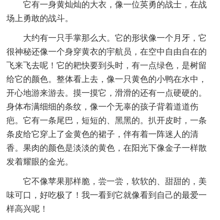
它有一身黄灿灿的大衣，像一位英勇的战士，在战
场上勇敢的战斗。
大约有一只手掌那么大。它的形状像一个月牙，它
很神秘还像一个身穿黄衣的宇航员，在空中自由自在的
飞来飞去呢！它的耙快要到头时，有一点绿色，是树留
给它的颜色。整体看上去，像一只黄色的小鸭在水中，
开心地游来游去。摸一摸它，滑滑的还有一点硬硬的。
身体布满细细的条纹，像一个无辜的孩子背着道道伤
疤。它有一条尾巴，短短的、黑黑的。扒开皮时，一条
条皮给它穿上了金黄色的裙子，伴有着一阵迷人的清
香。果肉的颜色是淡淡的黄色，在阳光下像金子一样散
发着耀眼的金光。
它不像苹果那样脆，尝一尝，软软的、甜甜的，美
味可口，好吃极了！我一看到它就像看到自己的最爱一
样高兴呢！