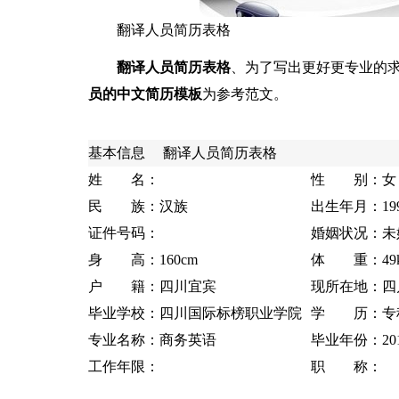
翻译人员简历表格
翻译人员简历表格
、为了写出更好更专业的求职简
员的中文简历模板
为参考范文。
基本信息
翻译人员简历表格
姓 名：
性 别：
女
民 族：
汉族
出生年月：
1
证件号码：
婚姻状况：
未
身 高：
160cm
体 重：
49
户 籍：
四川宜宾
现所在地：
四
毕业学校：
四川国际标榜职业学院
学 历：
专
专业名称：
商务英语
毕业年份：
20
工作年限：
职 称：