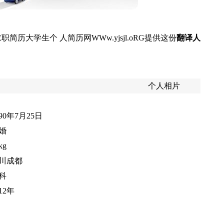
历大学生个 人简历网WWw.yjsjl.oRG提供这份
翻译人
个人相片
990年7月25日
婚
kg
川成都
科
12年