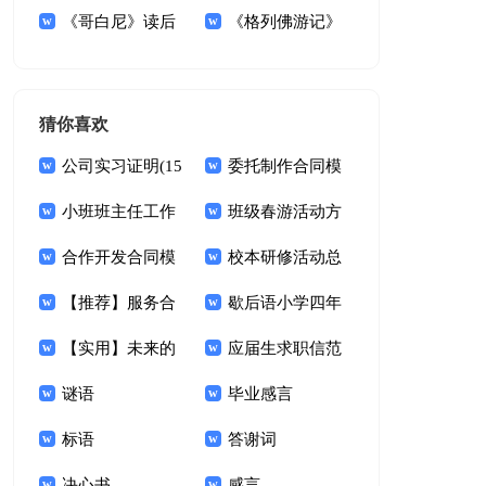
议书范文六篇
《哥白尼》读后
书范文九篇
《格列佛游记》
感
读后感(15篇)
猜你喜欢
公司实习证明(15
委托制作合同模
篇)
小班班主任工作
板汇总7篇
班级春游活动方
总结
合作开发合同模
案
校本研修活动总
板锦集五篇
【推荐】服务合
结
歇后语小学四年
同范文汇总9篇
【实用】未来的
级下册
应届生求职信范
想象作文9篇
谜语
文(集锦15篇)
毕业感言
标语
答谢词
决心书
感言