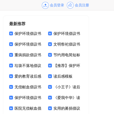
会员登录
会员注册
最新推荐
保护环境倡议书
保护环境倡议书
【推荐】
保护环境倡议书
【热门】
文明祭祀倡议书
【热】
重病捐款倡议书
模板锦集九篇
节约用电简短标
范文锦集八篇
垃圾不落地倡议
语
【推荐】保护环
书锦集6篇
爱的教育读后感
境倡议书
读后感模板
通用15篇
无偿献血倡议书
《小王子》读后
范文6篇
保护环境倡议书
感集合15篇
《爱我中华》读
模板
医院无偿献血倡
后感
实用的募捐倡议