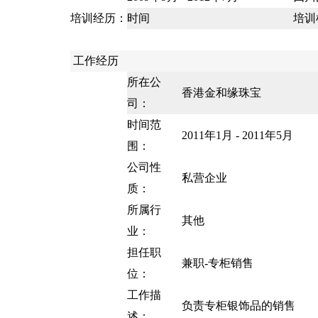
培训经历：
时间
培训
工作经历
所在公
香港金和缘珠宝
司：
时间范
2011年1月 - 2011年5月
围：
公司性
私营企业
质：
所属行
其他
业：
担任职
兼职-专柜销售
位：
工作描
负责专柜银饰品的销售
述：