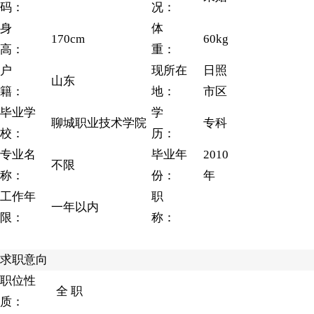
码：
况：
身
体
170cm
60kg
高：
重：
户
现所在
日照
山东
籍：
地：
市区
毕业学
学
聊城职业技术学院
专科
校：
历：
专业名
毕业年
2010
不限
称：
份：
年
工作年
职
一年以内
限：
称：
求职意向
职位性
全 职
质：