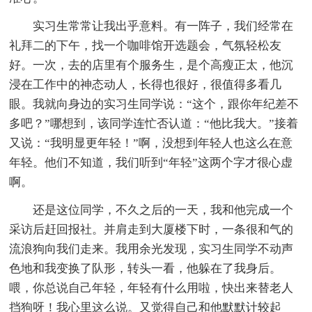
实习生常常让我出乎意料。有一阵子，我们经常在
礼拜二的下午，找一个咖啡馆开选题会，气氛轻松友
好。一次，去的店里有个服务生，是个高瘦正太，他沉
浸在工作中的神态动人，长得也很好，很值得多看几
眼。我就向身边的实习生同学说：“这个，跟你年纪差不
多吧？”哪想到，该同学连忙否认道：“他比我大。”接着
又说：“我明显更年轻！”啊，没想到年轻人也这么在意
年轻。他们不知道，我们听到“年轻”这两个字才很心虚
啊。
还是这位同学，不久之后的一天，我和他完成一个
采访后赶回报社。并肩走到大厦楼下时，一条很和气的
流浪狗向我们走来。我用余光发现，实习生同学不动声
色地和我变换了队形，转头一看，他躲在了我身后。
喂，你总说自己年轻，年轻有什么用啦，快出来替老人
挡狗呀！我心里这么说。又觉得自己和他默默计较起