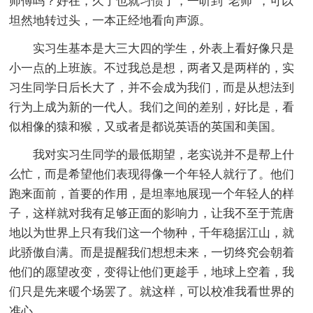
师傅吗？好在，久了也就习惯了，一听到“老师”，可以
坦然地转过头，一本正经地看向声源。
实习生基本是大三大四的学生，外表上看好像只是
小一点的上班族。不过我总是想，两者又是两样的，实
习生同学日后长大了，并不会成为我们，而是从想法到
行为上成为新的一代人。我们之间的差别，好比是，看
似相像的猿和猴，又或者是都说英语的英国和美国。
我对实习生同学的最低期望，老实说并不是帮上什
么忙，而是希望他们表现得像一个年轻人就行了。他们
跑来面前，首要的作用，是坦率地展现一个年轻人的样
子，这样就对我有足够正面的影响力，让我不至于荒唐
地以为世界上只有我们这一个物种，千年稳据江山，就
此骄傲自满。而是提醒我们想想未来，一切终究会朝着
他们的愿望改变，变得让他们更趁手，地球上空着，我
们只是先来暖个场罢了。就这样，可以校准我看世界的
准心。