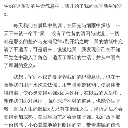
生x在这蓬勃的生命气息中，我开始了我的大学新生军训
x。
每天我们在晨风中晨训，在阳光与细雨中操练，一
天下来就一个字"累"，没有了往昔的清闲与散漫，一切
都是那么的整齐与充满纪律x刚开始之时，我的情绪中充
满了不适应，可是后来，慢慢地我，我发现自己在不知
不觉之中融入了角色，适应了军训的生活，并从中明白
了军训的意义x
我想，军训不仅是要培养我们的纪律意识，也在于
教导我们用汗水洗去怯懦，用坚强冲走软弱，使身体变
得结实，使心灵变得刚强x因为这样，在以后的人生中，
即使我们面对风雨，面对泥泞不堪的道路，也能心生坚
毅，直面人生的磨砺x人只有在磨练之后，挫折之后才会
变得更加成熟，在困难面前才会更加坚强。我们放下那
一份伤感，小心翼翼地拾起断续的梦，带着虔诚的信念