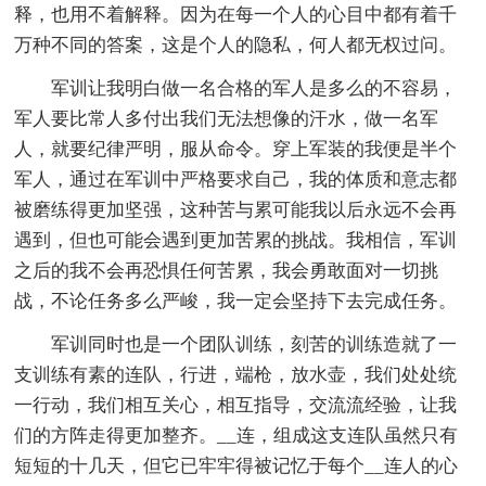
释，也用不着解释。因为在每一个人的心目中都有着千
万种不同的答案，这是个人的隐私，何人都无权过问。
军训让我明白做一名合格的军人是多么的不容易，
军人要比常人多付出我们无法想像的汗水，做一名军
人，就要纪律严明，服从命令。穿上军装的我便是半个
军人，通过在军训中严格要求自己，我的体质和意志都
被磨练得更加坚强，这种苦与累可能我以后永远不会再
遇到，但也可能会遇到更加苦累的挑战。我相信，军训
之后的我不会再恐惧任何苦累，我会勇敢面对一切挑
战，不论任务多么严峻，我一定会坚持下去完成任务。
军训同时也是一个团队训练，刻苦的训练造就了一
支训练有素的连队，行进，端枪，放水壶，我们处处统
一行动，我们相互关心，相互指导，交流流经验，让我
们的方阵走得更加整齐。__连，组成这支连队虽然只有
短短的十几天，但它已牢牢得被记忆于每个__连人的心