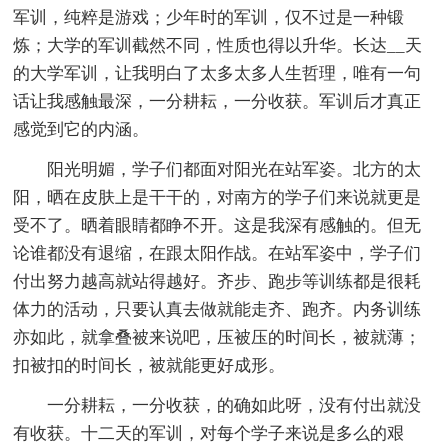
军训，纯粹是游戏；少年时的军训，仅不过是一种锻
炼；大学的军训截然不同，性质也得以升华。长达__天
的大学军训，让我明白了太多太多人生哲理，唯有一句
话让我感触最深，一分耕耘，一分收获。军训后才真正
感觉到它的内涵。
阳光明媚，学子们都面对阳光在站军姿。北方的太
阳，晒在皮肤上是干干的，对南方的学子们来说就更是
受不了。晒着眼睛都睁不开。这是我深有感触的。但无
论谁都没有退缩，在跟太阳作战。在站军姿中，学子们
付出努力越高就站得越好。齐步、跑步等训练都是很耗
体力的活动，只要认真去做就能走齐、跑齐。内务训练
亦如此，就拿叠被来说吧，压被压的时间长，被就薄；
扣被扣的时间长，被就能更好成形。
一分耕耘，一分收获，的确如此呀，没有付出就没
有收获。十二天的军训，对每个学子来说是多么的艰