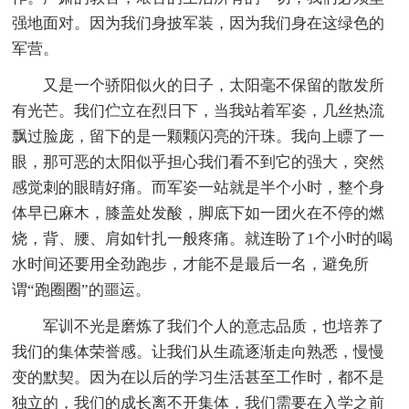
强地面对。因为我们身披军装，因为我们身在这绿色的
军营。
又是一个骄阳似火的日子，太阳毫不保留的散发所
有光芒。我们伫立在烈日下，当我站着军姿，几丝热流
飘过脸庞，留下的是一颗颗闪亮的汗珠。我向上瞟了一
眼，那可恶的太阳似乎担心我们看不到它的强大，突然
感觉刺的眼睛好痛。而军姿一站就是半个小时，整个身
体早已麻木，膝盖处发酸，脚底下如一团火在不停的燃
烧，背、腰、肩如针扎一般疼痛。就连盼了1个小时的喝
水时间还要用全劲跑步，才能不是最后一名，避免所
谓“跑圈圈”的噩运。
军训不光是磨炼了我们个人的意志品质，也培养了
我们的集体荣誉感。让我们从生疏逐渐走向熟悉，慢慢
变的默契。因为在以后的学习生活甚至工作时，都不是
独立的，我们的成长离不开集体，我们需要在入学之前