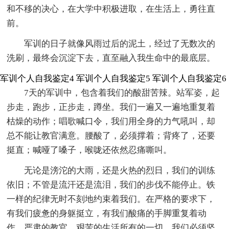
和不移的决心，在大学中积极进取，在生活上，勇往直
前。
军训的日子就像风雨过后的泥土，经过了无数次的
洗刷，最终会沉淀下去，直至融入我生命中的最底层。
军训个人自我鉴定4
军训个人自我鉴定5
军训个人自我鉴定6
7天的军训中，包含着我们的酸甜苦辣。站军姿，起
步走，跑步，正步走，蹲坐。我们一遍又一遍地重复着
枯燥的动作；唱歌喊口令，我们用全身的力气吼叫，却
总不能让教官满意。腰酸了，必须撑着；背疼了，还要
挺直；喊哑了嗓子，喉咙还依然忍痛嘶叫。
无论是滂沱的大雨，还是火热的烈日，我们的训练
依旧；不管是流汗还是流泪，我们的步伐不能停止。铁
一样的纪律无时不刻地约束着我们。在严格的要求下，
有我们疲惫的身躯挺立，有我们酸痛的手脚重复着动
作。严肃的教官，艰苦的生活所有的一切，我们必须坚