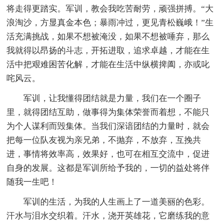
将走得更踏实。军训，教会我吃苦耐劳，顽强拼搏。“大
浪淘沙，方显真金本色；暴雨冲过，更见青松巍峨！”生
活充满挑战，如果不想被淹没，如果不想被唾弃，那么
我就得以昂扬的斗志，开拓进取，追求卓越，才能在生
活中把艰难困苦化解，才能在生活中纵横捭阖，亦或叱
咤风云。
军训，让我懂得团结就是力量，我们在一个圈子
里，就得团结互助，做事得为集体荣誉而着想，不能只
为个人谋利而毁集体。当我们深谙团结的力量时，就会
把每一位队友视为亲兄弟，不抛弃，不放弃，互挽共
进，事情将效率高，效果好，也可在相互交流中，促进
自身的发展。这都是军训所给予我的，一切的益处将伴
随我一生吧！
军训的生活，为我的人生画上了一道美丽的色彩。
汗水与泪水交织着。汗水，浇开英雄花，它磨练我的意