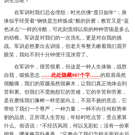
训生活呢？
在军训时我们总会埋怨：时光仿佛“度日如年”；身
体似乎经受着“钢铁是怎样炼成”般的折磨；教官又是“蓝
色冰点”一样的冷酷，可此刻觉得以前的种种苦恼是多么
的幼稚。军训是对我们的一次洗礼，更是对自我的挑
战。军训必然要出去训练，但老天爷整天瞅着我们眉开
眼笑，我站不到十分钟便汗流浃背了。
在军训中，很苦很累，但这是一种人生体验，战胜
自我，锻炼意志
……此处隐藏987个字……
的双肩虽然
很酸痛，我们的双腿虽然很麻木，让我们真正地体会到
苦和累。但我们不需抱怨它的苦难，它的辛苦和劳累，
是在磨练我们像树一样坚挺向上，不屈不挠的意志，它
带给了我们一个尊严，一种力量，一种不向任何权势卑
躬的品质。正所谓人生苦短，年轻时吃点苦，受点累算
什么。俗语说：“不经历风雨，何以见彩虹；没有一份寒
彻骨，哪来梅花扑鼻香。”它教会了我们怎样去面对今后