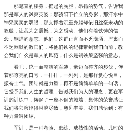
那笔直的腰身，挺起的胸膛，昂扬的势气，告诉我
那是军人的飒爽英姿；那骄阳下伫立的身影，那汗水中
神采奕奕的双眼，那支撑着沉重身躯却依旧丝毫未动的
双腿，让我为之震撼，为之感动。他们有着铁铸的信
念，钢焊的意志。他们，这群正直而不乏潇洒、严肃而
不乏幽默的教官们，将他们铁的纪律带到我们面前，教
会我们什么是军人的风范，什么是钢铁般坚强的意志。
看吧，统一而整洁的军装，豪迈而整齐的步伐，伴
着那嘹亮的口号，一排排，一列列，是那样赏心悦目，
振奋士气。团结就是力量，再不是简简单单的一句话，
它授予我们人生的哲理，告诫我们为人的理念，更在军
训的训练中，铸起了一座不倒的城墙，集体的荣誉感让
我们将它演绎得淋漓尽致，愈见丰美。我们感悟到：有
种力量叫团结。
军训，是一种考验、磨练、成熟性的活动。儿时的