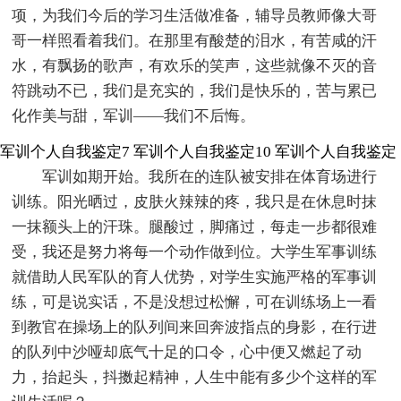
项，为我们今后的学习生活做准备，辅导员教师像大哥
哥一样照看着我们。在那里有酸楚的泪水，有苦咸的汗
水，有飘扬的歌声，有欢乐的笑声，这些就像不灭的音
符跳动不已，我们是充实的，我们是快乐的，苦与累已
化作美与甜，军训——我们不后悔。
军训个人自我鉴定7
军训个人自我鉴定10
军训个人自我鉴定
军训如期开始。我所在的连队被安排在体育场进行
训练。阳光晒过，皮肤火辣辣的疼，我只是在休息时抹
一抹额头上的汗珠。腿酸过，脚痛过，每走一步都很难
受，我还是努力将每一个动作做到位。大学生军事训练
就借助人民军队的育人优势，对学生实施严格的军事训
练，可是说实话，不是没想过松懈，可在训练场上一看
到教官在操场上的队列间来回奔波指点的身影，在行进
的队列中沙哑却底气十足的口令，心中便又燃起了动
力，抬起头，抖擞起精神，人生中能有多少个这样的军