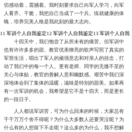
切感动着，震撼着。我时刻要求自己向军人学习，向军
人看齐。干脆，我把自己当成了一个兵。练就健康的体
魄，培养完美人格是我此刻的最大志向。
11
军训个人自我鉴定12
军训个人自我鉴定13
军训个人自我
十四天中，我们饱尝了从所未有的痛苦。但军训中
也有许许多多的甜。教官优美嘹亮的歌声写照了真实的
军营生活，唱出了军人的顽强意志和对亲人的挂念，打
动了我们中的每一个人。更有老师、同学的无微不至的
关心与体贴，教官的善解人意和幽默感。艰苦中我们深
深地体会到了集体的温暖，滋味是特别的甜美。如果再
有一次军训的机会，我希望是它不是十四天，而是更长
的一段日子。
人人都说军训苦，可为什么回来的时候，大家总有
千千万万个舍不得呢？为什么大多数人还要哭泣呢？为
什么有的人想留下不走呢？这么多的为什么，我不想解