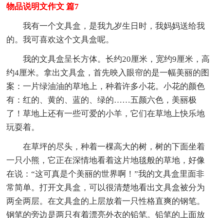
物品说明文作文 篇7
我有一个文具盒，是我九岁生日时，我妈妈送给我
的。我可喜欢这个文具盒呢。
我的文具盒呈长方体。长约20厘米，宽约9厘米，高
约4厘米。拿出文具盒，首先映入眼帘的是一幅美丽的图
案：一片绿油油的草地上，种着许多小花。小花的颜色
有：红的、黄的、蓝的、绿的……五颜六色，美丽极
了！草地上还有一些可爱的小羊，它们在草地上快乐地
玩耍着。
在草坪的尽头，种着一棵高大的树，树的下面坐着
一只小熊，它正在深情地看着这片地毯般的草地，好像
在说：“这可真是个美丽的世界啊！”我的文具盒里面非
常简单。打开文具盒，可以很清楚地看出文具盒被分为
两全两层。在文具盒的上层放着一只性格直爽的钢笔。
钢笔的旁边是两只有着漂亮外衣的铅笔。铅笔的上面放