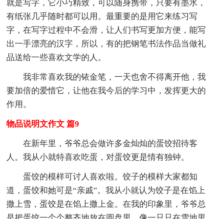
就是写字，它小巧精致，可以随身携带，只要有墨水，
有纸张几乎随时都可以用。最重要的是用它来练习写
字，在写字过程中不会滑，让人们书写更加方便，能写
出一手漂亮的汉字，所以，有的把钢笔书法作品当做礼
品送给一些喜欢文学的人。
我非常喜欢我的铱金笔，一天也舍不得离开他，我
要加倍的爱惜它，让他在我今后的学习中，发挥更大的
作用。
物品说明文作文 篇9
在新年里，爷爷总会做许多金灿灿的蛋饺招待客
人。我从小就特喜欢吃蛋，对蛋饺更是情有独钟。
蛋饺的模样可讨人喜欢啦。饺子的模样大家都知
道，蛋饺和她可是“亲戚”。我从小就认为饺子是在馅上
撒上雪，蛋饺是在馅上撒上金。在我的印象里，爷爷总
是把蛋饺一个个整齐地放在圆盘里，像一只只在雪地里