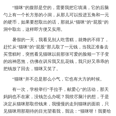
“猫咪”的腹部是空的，需要我把它填满，它的后脑
勺上有一个长方形的小洞，从那儿可以投进五角和一元
的硬币，如果要想取出的话，那就从“猫咪”的“屁股”的
洞中取出，这样即方便又实用。
暑假的一天，我看见别人吃雪糕，就馋的不得了，
赶忙从“猫咪”的“屁股”那儿取了一元钱，当我正准备去
买雪糕时，突然看见猫咪以前那张可爱的脸颊一下子变
的凶神恶煞，仿佛在训斥我又乱花钱，我只好又乖乖的
把钱放了回去，猫咪又笑了。
“猫咪”并不总是那么小气，它也有大方的时候。
有一次，学校举行“手拉手，献爱心”的活动，那天
妈妈也不在家，没钱怎么办呢？我绞尽脑汁的想，于是
决定从猫咪那取些钱来，我慢慢的走到猫咪的面前，只
见猫咪用那期待的目光望着我，我说：“猫咪呀！我要给