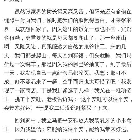
虽然张家界的树长得又高又密，但阳光还有偷偷在
缝隙中射向我们，顿时把我们的脸照得雪白。才来张家
界，我就想回家了。因为这里的饭菜一点也不香，宾馆
也很糟，更重要的就是每天都要爬山了。那一座座山
啊！又险又陡，真佩服这大自然的鬼斧神工。来的几
天，我们都是爬山，每天回到宾馆，倒头就睡。我们只
坐过一次缆车，那是因为我的脚已经抽筋了。到了最后
一天，我发现自己一点纪念品都没买。我想：那可不
成，好不容易来了一趟，空手而归也太可惜了吧！我发
现了一家商店。于是我赶紧选了几样，我又在一堆项链
里，挑了平安鞋。老板告诉我：“这平安鞋可以保平安，
会带来好运。“于是我二话没说赶紧买了下来。
回到家中，我立马把平安鞋放入我装乳牙的小木盒
里，因为我坚信：它能给我保平安，能给我带来好运。