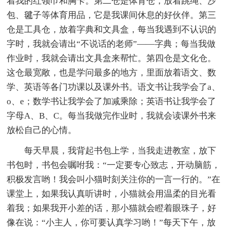
着我的红领巾和胸卡。第二仓是体育仓，放着跳绳、沙
包、毽子等体育用品，它是我课间休息的好伙伴。第三
仓是工具仓，放着字典和文具盒，每当我遇到不认识的
字时，我就会请出“不说话的老师”——字典；每当我做
作业时，我就会请出文具盒来帮忙。第四仓是文化仓。
这仓最宽敞，也是学问最多的地方，里面放着语文、数
学、英语等各门功课以及课外书。语文书让我学会了a、
o、e；数学书让我学会了加减乘除；英语书让我学会了
字母A、B、C。每当我做完作业时，我就会读课外书来
放松自己的心情。
每天早晨，我背起书包上学，当我走进教室，放下
书包时，书包会嘱咐我：“一定要专心致志，开动脑筋，
积极发言哟！我会叫小猫时刻关注你的一言一行的。”在
课堂上，如果我认真听讲时，小猫就会用温柔的目光看
着我；如果我开小差的话，那小猫就会瞪着眼珠子，好
像在说：“小主人，你可要认真学习哟！”每天下午，放