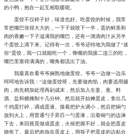
的小鸭，抱在一起互相取暖呢。
蛋饺不仅样子好，味道也好。吃蛋饺的时候，我常
常把嘴巴张得大大的，一下子就咬下一半，蛋的鲜美和
肉的香嫩一下子溢满我的嘴巴，还有一滴滴肉汁从另半
个蛋饺上滴下来。记得有一次，爷爷还特地为我做了“迷
你”蛋饺，我一口就能吃一个，馋嘴的我接二连三的吃，
嘴巴里塞得满满的，嘴角都流出了油。
我最喜欢看爷爷娴熟地做蛋饺。爷爷一边做一边乐
呵呵地告诉我：“这做蛋饺呀，先要做肉馅，肉要选用腿
肉，肉先稍加处理再剁成末，然后加入生姜、葱、料
酒、盐和糖腌制十几分钟。然后就开始摊蛋皮，拿出几
个鸡蛋打碎，调成蛋液。接着把炉火调小，然后把铜勺
放到火上，用普通勺子弄舀一勺蛋液，沿着铜勺的边淋
下去，来回摇晃做成蛋皮，火候把握不好，就会把蛋皮
烧焦了。最后把肉放在蛋皮上，用筷子把蛋皮的边粘合