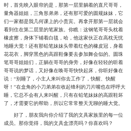
时，首先映入眼帘的是，那第一层里躺着的直尺哥哥，
量角器姐姐，三角形弟弟，还有那可爱的圆规妹妹，它
们一家都是我几何课上的小贵宾。再拿开那第一层就会
看到住在第二层里的笔家族。你瞧：这钢笔哥哥头枕着
橡皮擦，身体下铺着白毯，哈，他这家伙正在高枕无忧
地睡大觉！还有那铅笔妹妹头带着红色的橡皮冠，身着
花花衣，脚穿黑色的高跟鞋像要去参加舞会似的。圆珠
笔哥哥姐姐们，正躺在哥哥的身旁，好像在轻轻的听着
哥哥说的梦话，又好像在唤哥哥快快起床，你听好像在
说：“别睡了，小主人来叫你去工作了，快醒、快醒
呀！”在盒角的小刀弟弟在收起锋利的刀片嘴也在呼呼大
睡，它总不会有人来叫醒，只有在铅笔妹妹的高跟鞋坏
了，才需要它的帮助，所以它常常整天无聊的睡大觉。
好了，朋友我向你介绍了我的文具家族里的每一位
成员。那你觉得，我的文具盒漂亮吗？你喜欢吗？