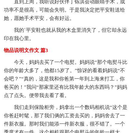
直到上周，我听说好伙伴丁铄淇会动眼睛手术，成
功率不是很高，可能会失明。于是我决定把平安鞋送给
她，愿她手术平安，会有好运。
我的`平安鞋也就从我的木盒里消失了，但它却永远
印在我心里。
物品说明文作文 篇3
今天，妈妈去买了一个电熨。妈妈说“那个电熨斗比
你的年龄大多了，他都15岁了。”惊讶的看着妈妈说“不
会吧？”“真的，这是我和你爸第一年到上海来打工，你
爸买的！”我问“那家里还有比我年龄大的东西吗？”妈妈
点了点头。便带我去看了看。
我们走到保险柜旁，妈拿出一个数码相机说“这个是
你爸赶时髦，那了我们俩的工资去买的，妈妈舍去了一
件新衣服。那时我们能添一件新衣服，很不错了。一个
季度才有一件。这个相机跟那个电熨斗的年龄一样大。