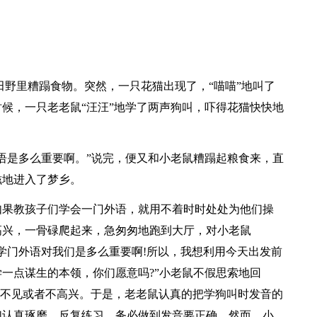
田野里糟蹋食物。突然，一只花猫出现了，“喵喵”地叫了
候，一只老老鼠“汪汪”地学了两声狗叫，吓得花猫快快地
语是多么重要啊。”说完，便又和小老鼠糟蹋起粮食来，直
滋地进入了梦乡。
如果教孩子们学会一门外语，就用不着时时处处为他们操
高兴，一骨碌爬起来，急匆匆地跑到大厅，对小老鼠
学门外语对我们是多么重要啊!所以，我想利用今天出发前
一点谋生的本领，你们愿意吗?”小老鼠不假思索地回
鼠听不见或者不高兴。于是，老老鼠认真的把学狗叫时发音的
们认真琢磨，反复练习，务必做到发音要正确。然而，小