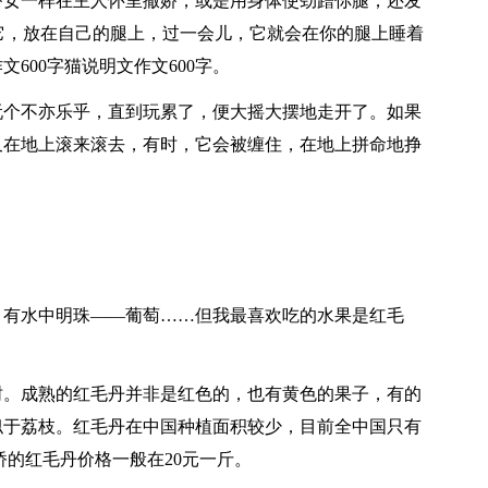
娇女一样在主人怀里撒娇，或是用身体使劲蹭你腿，还发
抱起它，放在自己的腿上，过一会儿，它就会在你的腿上睡着
600字猫说明文作文600字。
玩个不亦乐乎，直到玩累了，便大摇大摆地走开了。如果
又在地上滚来滚去，有时，它会被缠住，在地上拼命地挣
，有水中明珠——葡萄……但我最喜欢吃的水果是红毛
树。成熟的红毛丹并非是红色的，也有黄色的果子，有的
似于荔枝。红毛丹在中国种植面积较少，目前全中国只有
桥的红毛丹价格一般在20元一斤。