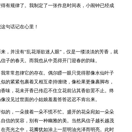
变得有规律了。我制定了一张作息时间表，小闹钟已经成
把这句话记在心里！
来，并没有“乱花渐欲迷人眼”，仅是一缕淡淡的芳香，就
风信子的春天。而我也从中觅得开门迎春的韵味。
，我常常忽律它的存在。偶尔瞟一眼只觉得那像水仙叶子
人似的紧紧包裹着又相互牵持缠绕，像松果更像裹脚布，
的香味，花未开香已传忍不住立花前沾其香欲罢不止。终
仍像没见过世面的小姑娘羞羞答答迟迟不肯出来。
好似的，一朵接着一朵不慌不忙。盛开的花朵宛如一朵朵
出自信的笑容，别有一种幽雅的美。当然风信子越长越茂
。在亮光之中，花瓣犹如涂上一层明油光泽而明亮。此时