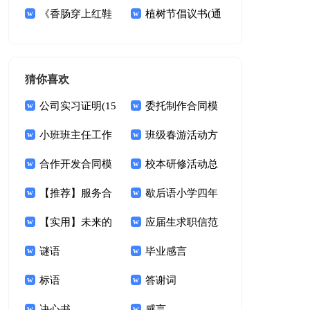
感15篇
《香肠穿上红鞋
感
议书模板10篇
植树节倡议书(通
子》读后感
用15篇)
猜你喜欢
公司实习证明(15
委托制作合同模
篇)
小班班主任工作
板汇总7篇
班级春游活动方
总结
合作开发合同模
案
校本研修活动总
板锦集五篇
【推荐】服务合
结
歇后语小学四年
同范文汇总9篇
【实用】未来的
级下册
应届生求职信范
想象作文9篇
谜语
文(集锦15篇)
毕业感言
标语
答谢词
决心书
感言