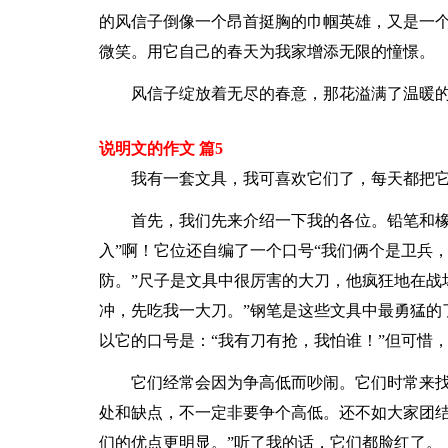
的风信子倒像一个昂首挺胸的巾帼英雄，又是一
微笑。用它自己的春天为我家增添无限的憧憬。
风信子绽放着无尽的春意，那花溢满了温暖
说明文的作文 篇5
我有一套文具，我可喜欢它们了，每天都把它
首先，我们先来介绍一下我的各位。铅笔和橡
入”啊！它位还自编了一个口号“我们俩个是卫兵
防。”尺子是文具中很厉害的大刀，他疯狂地在战
冲，先吃我一大刀。”钢笔是这些文具中最勇猛的
以它的口号是：“我有刀有抢，我怕谁！”但可惜
它们经常会因为争高低而吵闹。它们时常来找
处和缺点，不一定非要争个高低。还不如大家团
们的优点更明显。”听了我的话，它们都脸红了。