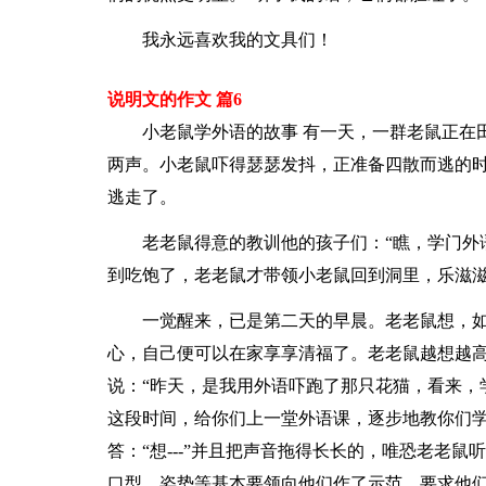
我永远喜欢我的文具们！
说明文的作文 篇6
小老鼠学外语的故事 有一天，一群老鼠正在
两声。小老鼠吓得瑟瑟发抖，正准备四散而逃的时
逃走了。
老老鼠得意的教训他的孩子们：“瞧，学门外
到吃饱了，老老鼠才带领小老鼠回到洞里，乐滋
一觉醒来，已是第二天的早晨。老老鼠想，
心，自己便可以在家享享清福了。老老鼠越想越
说：“昨天，是我用外语吓跑了那只花猫，看来，
这段时间，给你们上一堂外语课，逐步地教你们学
答：“想---”并且把声音拖得长长的，唯恐老老
口型、姿势等基本要领向他们作了示范，要求他