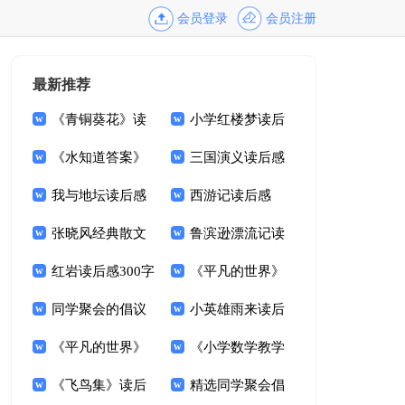
会员登录
会员注册
最新推荐
《青铜葵花》读
小学红楼梦读后
后感合集15篇
《水知道答案》
感
三国演义读后感
读后感13篇
我与地坛读后感
(集锦15篇)
西游记读后感
15篇
张晓风经典散文
【热门】
鲁滨逊漂流记读
集读后感
红岩读后感300字
后感(汇编15篇)
《平凡的世界》
同学聚会的倡议
的读后感
小英雄雨来读后
书15篇
《平凡的世界》
感(汇编15篇)
《小学数学教学
读后感(集锦15篇)
《飞鸟集》读后
基本概念解读》读后
精选同学聚会倡