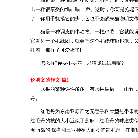
猫也是一种温和的小动物。猫有时也会像娇
出一种很享受的“喵--喵--”声。这时，你要是
了，你用手抚摸它的头，它也不会醒来猫说明文作文
猫是一种调皮的小动物。一根鸡毛，它就能
它看见一个毛线团，就会把这个毛线球扔起来，
扎着，那样子可爱极了!
怎么样?你要不要养一只猫咪试试看呢?
说明文的作文 篇2
水果的繁种许许多多，有水果皇后——山竹
丹。
红毛丹为东南亚原产之无患子科大型热带果
红毛丹的核的大小近似于芝麻，红毛丹的味道类
海南岛的.保亭和三亚种植大面积的红毛丹。在廉