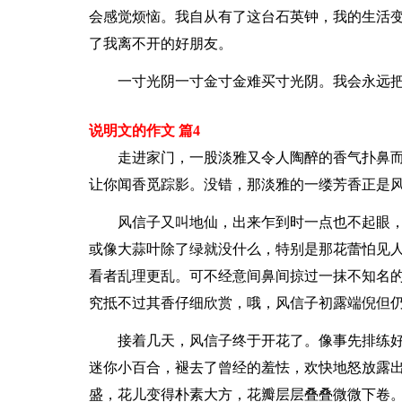
会感觉烦恼。我自从有了这台石英钟，我的生活
了我离不开的好朋友。
一寸光阴一寸金寸金难买寸光阴。我会永远
说明文的作文 篇4
走进家门，一股淡雅又令人陶醉的香气扑鼻而
让你闻香觅踪影。没错，那淡雅的一缕芳香正是
风信子又叫地仙，出来乍到时一点也不起眼
或像大蒜叶除了绿就没什么，特别是那花蕾怕见
看者乱理更乱。可不经意间鼻间掠过一抹不知名
究抵不过其香仔细欣赏，哦，风信子初露端倪但
接着几天，风信子终于开花了。像事先排练
迷你小百合，褪去了曾经的羞怯，欢快地怒放露
盛，花儿变得朴素大方，花瓣层层叠叠微微下卷