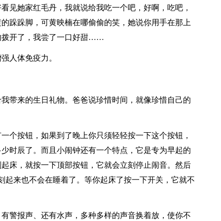
好看见她家红毛丹，我就说给我吃一个吧，好啊，吃吧，
愤的跺跺脚，可黄映楠在哪偷偷的笑，她说你用手在那上
的拨开了，我尝了一口好甜……
增强人体免疫力。
给我带来的生日礼物。爸爸说珍惜时间，就像珍惜自己的
有一个按钮，如果到了晚上你只须轻轻按一下这个按钮，
多少时辰了。而且小闹钟还有一个特点，它是专为早起的
刻起床，就按一下顶部按钮，它就会立刻停止闹音。然后
刻起来也不会在睡着了。等你起床了按一下开关，它就不
、有警报声、还有水声，多种多样的声音换着放，使你不