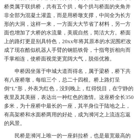
桥类属于联拱桥，共有五个拱，每个拱与桥面的夹角并
非全部为混凝土灌盖，而是用桥墩支撑，中间全为长方
形的大洞，这样一来，一方面大大节省了材料，另一方
面也增加了大桥的水流量，美观自然，简洁大方。桥面
上的路灯更是别具特色，20xx年将其原本的水泥围栏改
成了现在酷似机器人手臂的钢筋铁骨，十指弯折相向而
手掌相连，使桥面视觉更宽阔大气，脱俗优雅。
申桥因坐落于申城大道而得名，属于梁桥，桥下共
有八座桥墩，每组三个，总二十四根。桥上路灯呈
倒“L”形，外表为红色，没到晚上，红得悦目，在宁静的
夜里及其美丽，表达出一种红色的激情。这座桥全长350
多米，为十座桥中最长的一座，其半身位于陆地之上，
有高架桥和水面桥两用的好处，成为浉河之上流连忘返
的风景。
民桥是浉河上唯一的一座斜拉桥，也是最宽最高的