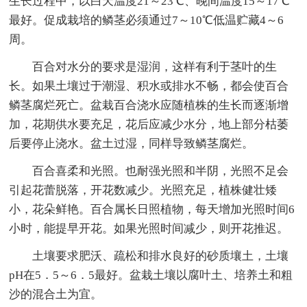
生长过程中，以白天温度21～23℃、晚间温度15～17℃
最好。促成栽培的鳞茎必须通过7～10℃低温贮藏4～6
周。
百合对水分的要求是湿润，这样有利于茎叶的生
长。如果土壤过于潮湿、积水或排水不畅，都会使百合
鳞茎腐烂死亡。盆栽百合浇水应随植株的生长而逐渐增
加，花期供水要充足，花后应减少水分，地上部分枯萎
后要停止浇水。盆土过湿，同样导致鳞茎腐烂。
百合喜柔和光照。也耐强光照和半阴，光照不足会
引起花蕾脱落，开花数减少。光照充足，植株健壮矮
小，花朵鲜艳。百合属长日照植物，每天增加光照时间6
小时，能提早开花。如果光照时间减少，则开花推迟。
土壤要求肥沃、疏松和排水良好的砂质壤土，土壤
pH在5．5～6．5最好。盆栽土壤以腐叶土、培养土和粗
沙的混合土为宜。