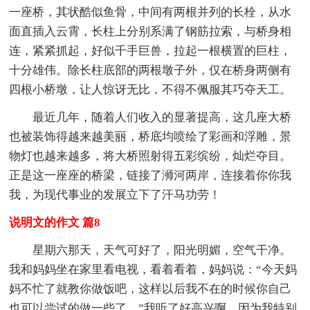
一座桥，其状酷似鱼骨，中间有两根并列的长栓，从水
面直插入云霄，长柱上分别系满了钢筋拉索，与桥身相
连，紧紧抓起，好似千手巨兽，拉起一根横置的巨柱，
十分雄伟。除长柱底部的两根墩子外，仅在桥身两侧有
四根小桥墩，让人惊讶无比，不得不佩服其巧夺天工。
最近几年，随着人们收入的显著提高，这几座大桥
也被装饰得越来越美丽，桥底均喷绘了彩画和浮雕，景
物灯也越来越多，将大桥照射得五彩缤纷，灿烂夺目。
正是这一座座的桥梁，链接了浉河两岸，连接着你你我
我，为现代事业的发展立下了汗马功劳！
说明文的作文 篇8
星期六那天，天气可好了，阳光明媚，空气干净。
我和妈妈坐在家里看电视，看着看着，妈妈说：“今天妈
妈不忙了就教你做饭吧，这样以后我不在的时候你自己
也可以尝试的做一些了。”我听了好高兴啊，因为我特别