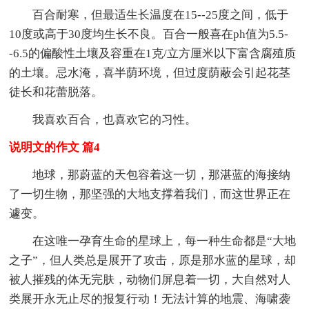
百合耐寒，但最适生长温度在15--25度之间，低于
10度或高于30度均生长不良。百合一般喜在ph值为5.5-
-6.5的偏酸性土壤及容重在1克/立方厘米以下富含腐殖质
的土壤。忌水淹，喜半荫环境，但过度荫蔽会引起花茎
徒长和花蕾脱落。
我喜欢百合，也喜欢它的习性。
说明文的作文 篇4
地球，那蔚蓝的天包容着这一切，那湛蓝的海接纳
了一切生物，那坚强的大地支撑着我们，而这世界正在
遽变。
在这唯一孕育生命的星球上，每一种生命都是“大地
之子”，但人类总是展开了攻击，原是那水蓝的星球，却
被人摧残的体无完肤，动物们屏息着一切，大自然对人
类展开永无止尽的报复行动！无法计算的地震、海啸袭