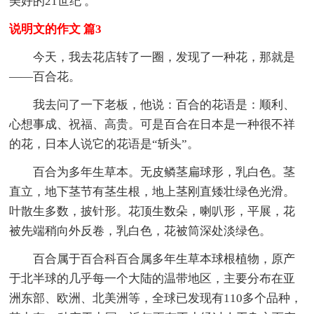
美好的21世纪 。
说明文的作文 篇3
今天，我去花店转了一圈，发现了一种花，那就是
——百合花。
我去问了一下老板，他说：百合的花语是：顺利、
心想事成、祝福、高贵。可是百合在日本是一种很不祥
的花，日本人说它的花语是“斩头”。
百合为多年生草本。无皮鳞茎扁球形，乳白色。茎
直立，地下茎节有茎生根，地上茎刚直矮壮绿色光滑。
叶散生多数，披针形。花顶生数朵，喇叭形，平展，花
被先端稍向外反卷，乳白色，花被筒深处淡绿色。
百合属于百合科百合属多年生草本球根植物，原产
于北半球的几乎每一个大陆的温带地区，主要分布在亚
洲东部、欧洲、北美洲等，全球已发现有110多个品种，