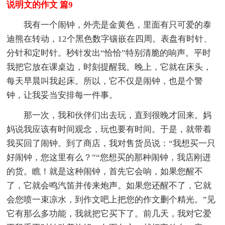
说明文的作文 篇9
我有一个闹钟，外壳是金黄色，里面有只可爱的泰
迪熊在转动，12个黑色数字镶嵌在四周。表盘有时针、
分针和定时针。秒针发出“恰恰”特别清脆的响声。平时
我把它放在课桌边，时刻提醒我。晚上，它就在床头，
每天早晨叫我起床。所以，它不仅是闹钟，也是个警
钟，让我妥当安排每一件事。
那一次，我和伙伴们出去玩，直到很晚才回来。妈
妈说我应该有时间观念，玩也要有时间。于是，就带着
我买回了闹钟。到了商店，我对售货员说：“我想买一只
好闹钟，您这里有么？”“您想买的那种闹钟，我店刚进
的货。瞧！就是这种闹钟，首先它会响，如果您醒不
了，它就会鸣汽笛并传来炮声。如果您还醒不了，它就
会您喷一束凉水，到作文吧上把您的作文删个精光。”见
它有那么多功能，我就把它买下了。前几天，我对它爱