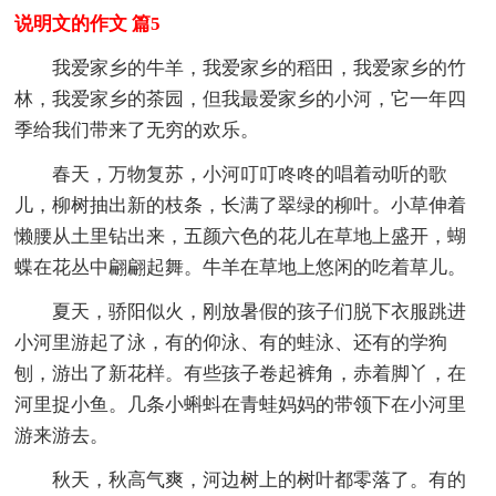
说明文的作文 篇5
我爱家乡的牛羊，我爱家乡的稻田，我爱家乡的竹
林，我爱家乡的茶园，但我最爱家乡的小河，它一年四
季给我们带来了无穷的欢乐。
春天，万物复苏，小河叮叮咚咚的唱着动听的歌
儿，柳树抽出新的枝条，长满了翠绿的柳叶。小草伸着
懒腰从土里钻出来，五颜六色的花儿在草地上盛开，蝴
蝶在花丛中翩翩起舞。牛羊在草地上悠闲的吃着草儿。
夏天，骄阳似火，刚放暑假的孩子们脱下衣服跳进
小河里游起了泳，有的仰泳、有的蛙泳、还有的学狗
刨，游出了新花样。有些孩子卷起裤角，赤着脚丫，在
河里捉小鱼。几条小蝌蚪在青蛙妈妈的带领下在小河里
游来游去。
秋天，秋高气爽，河边树上的树叶都零落了。有的