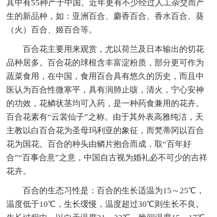
其中有55种产于中国。近年更有不少经过人工杂交而产
生的新品种，如：亚洲百合、麝香百合、香水百合、葵
（火）百合、姬百合等。
百合花主要用来观赏，尤以荷兰及日本输出的切花
品种居多。百合花的球根含丰富淀粉质，部分更可作为
蔬菜食用，在中国，食用百合具有悠久的历史，而且中
医认为百合性微寒平，具有润肺止咳，清火，宁心安神
的功效，花鳞状茎均可入药，是一种药食兼用的花卉。
百合花素有“云裳仙子”之称。由于其外表高雅纯洁，天
主教以白百合花为圣母玛利亚的象征，而梵蒂冈以百合
花为国花。百合的种头由鳞片抱合而成，取“百年好
合”“百事合意”之意，中国自古视为婚礼必不可少的吉祥
花卉。
百合的生态习性是：百合的生长适温为15～25℃，
温度低于10℃，生长缓慢，温度超过30℃则生长不良。