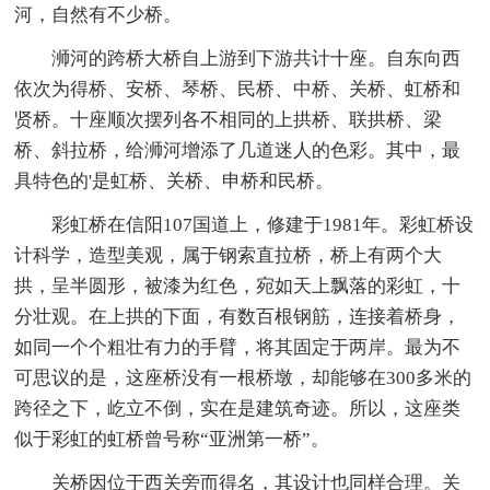
河，自然有不少桥。
浉河的跨桥大桥自上游到下游共计十座。自东向西
依次为得桥、安桥、琴桥、民桥、中桥、关桥、虹桥和
贤桥。十座顺次摆列各不相同的上拱桥、联拱桥、梁
桥、斜拉桥，给浉河增添了几道迷人的色彩。其中，最
具特色的'是虹桥、关桥、申桥和民桥。
彩虹桥在信阳107国道上，修建于1981年。彩虹桥设
计科学，造型美观，属于钢索直拉桥，桥上有两个大
拱，呈半圆形，被漆为红色，宛如天上飘落的彩虹，十
分壮观。在上拱的下面，有数百根钢筋，连接着桥身，
如同一个个粗壮有力的手臂，将其固定于两岸。最为不
可思议的是，这座桥没有一根桥墩，却能够在300多米的
跨径之下，屹立不倒，实在是建筑奇迹。所以，这座类
似于彩虹的虹桥曾号称“亚洲第一桥”。
关桥因位于西关旁而得名，其设计也同样合理。关