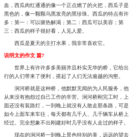
血，西瓜肉红通通的像一个正点燃了的火把，西瓜子是
黑色的，像一颗颗乌黑发亮的黑珍珠。西瓜的特点有许
多：第一：可以驱热解渴；第二：西瓜可以美容；第
三：西瓜的样子很好看，人见人爱。
西瓜是夏天的主打水果，我非常喜欢它。
说明文的作文 篇7
世界上有许许多多美丽并且朴实无华的桥，它给出
行的人们带来了便利，搭起了人们无法逾越的沟壑。
涧河桥就是这种桥，他默默无闻的为人民服务，他
从来没有抱怨过自己工作的辛苦。涧河桥刚完工时，上
面还没有装路灯，一到晚上就没有人敢走那条路，可是
如今上面车来车往，每天都有几千人、几千辆车从桥上
经过。完全想象不出刚建好时几乎没有人走过的样子。
现在的涧河桥一到晚上景色特别的美，远远的望去